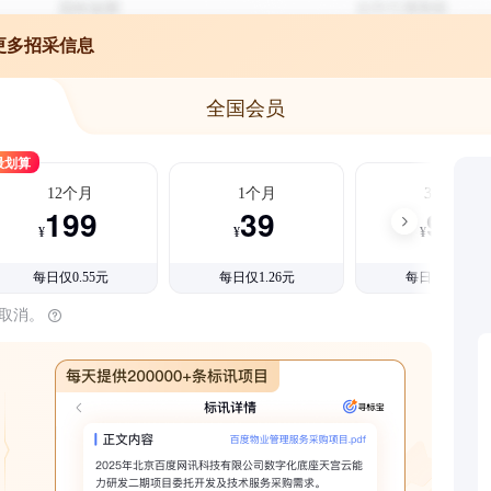
更多招采信息
全国会员
最划算
12个月
1个月
3个月
199
39
99
¥
¥
¥
每日仅0.55元
每日仅1.26元
每日仅1.08元
时取消。