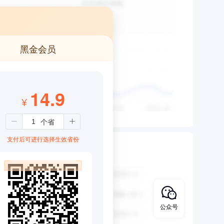
黑金会员
14.9
¥
支付后可进行选择生效省份
公众号