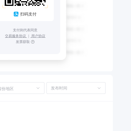
扫码支付
支付则代表同意
交易服务协议
｜
用户协议
发票获取
省份地区