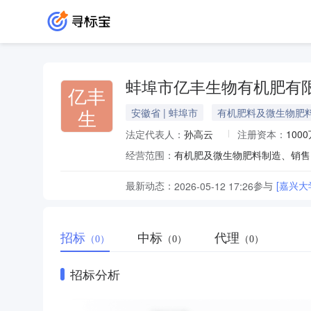
蚌埠市亿丰生物有机肥有
亿丰
生
安徽省 | 蚌埠市
有机肥料及微生物肥
法定代表人：
孙高云
注册资本：
100
经营范围：
最新动态：
参与
[嘉兴
2026-05-12 17:26
招标
中标
代理
（0）
（0）
（0）
招标分析