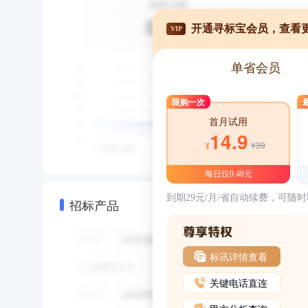
开通寻标宝会员，查看
VIP
单省会员
限购一次
首月试用
14.9
¥39
¥
每日仅0.48元
到期29元/月/省自动续费，可随
招标产品
标讯详情查看
关键电话直连