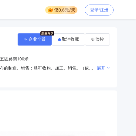
登录/注册
企业全景
取消收藏
监控
五固路南100米
有机肥及微生物肥料制造、销售；水稻育秧、蔬菜苗木基质肥料制造、销售；水稻育秧盘、水稻育秧无纺布的制造、销售；秸秆收购、加工、销售。（依法须经批准的项目，经相关部门批准后方可开展经营活动）
展开