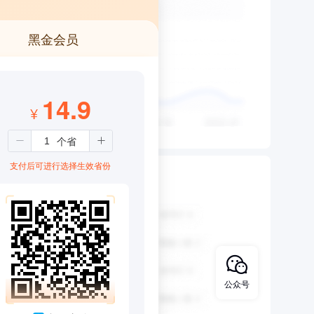
黑金会员
14.9
¥
支付后可进行选择生效省份
公众号