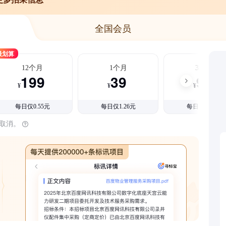
全国会员
最划算
12个月
1个月
3个月
199
39
99
¥
¥
¥
每日仅0.55元
每日仅1.26元
每日仅1.08元
时取消。