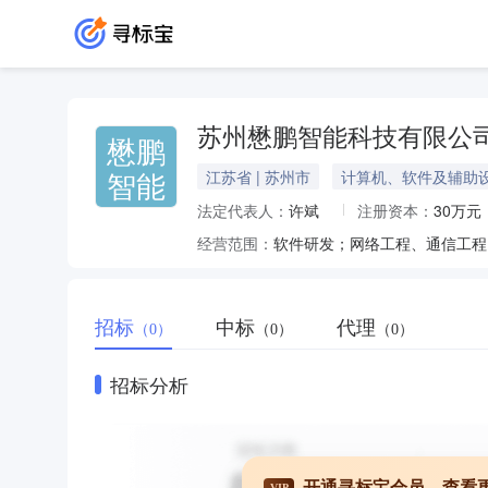
苏州懋鹏智能科技有限公
懋鹏
智能
江苏省 | 苏州市
计算机、软件及辅助
法定代表人：
许斌
注册资本：
30万元
经营范围：
招标
中标
代理
（0）
（0）
（0）
招标分析
开通寻标宝会员，查看
VIP