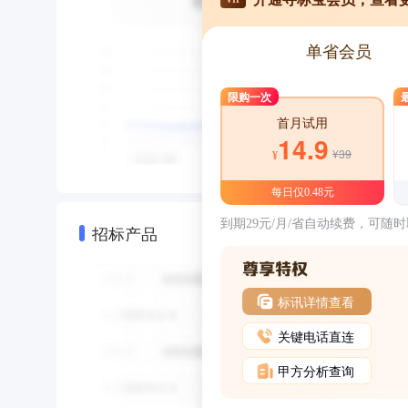
单省会员
限购一次
首月试用
14.9
¥39
¥
每日仅0.48元
到期29元/月/省自动续费，可随
招标产品
标讯详情查看
关键电话直连
甲方分析查询