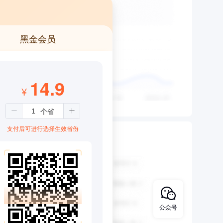
黑金会员
14.9
¥
支付后可进行选择生效省份
公众号