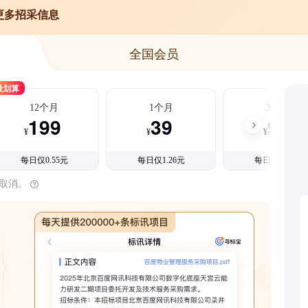
更多招采信息
全国会员
最划算
12个月
1个月
3个月
199
39
99
¥
¥
¥
每日仅0.55元
每日仅1.26元
每日仅1.08元
时取消。