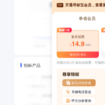
开通寻标宝会员，查看
VIP
单省会员
限购一次
首月试用
14.9
¥39
¥
每日仅0.48元
到期29元/月/省自动续费，可随
招标产品
标讯详情查看
关键电话直连
甲方分析查询