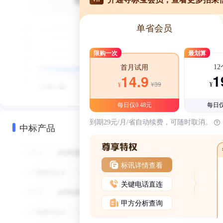
单省会员
限购一次
最划算
1
首月试用
1
14.9
¥39
¥
¥
每日仅0.48元
每日仅
到期29元/月/省自动续费，可随时取消。
中标产品
标讯详情查看
关键电话直连
甲方分析查询