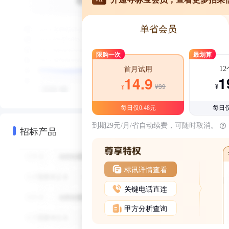
单省会员
限购一次
最划算
1
首月试用
1
14.9
¥39
¥
¥
每日仅0.48元
每日仅
到期29元/月/省自动续费，可随时取消。
招标产品
标讯详情查看
关键电话直连
甲方分析查询