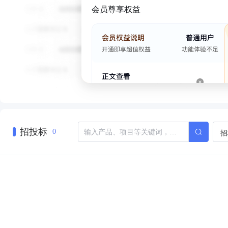
会员尊享权益
招投标
招
0