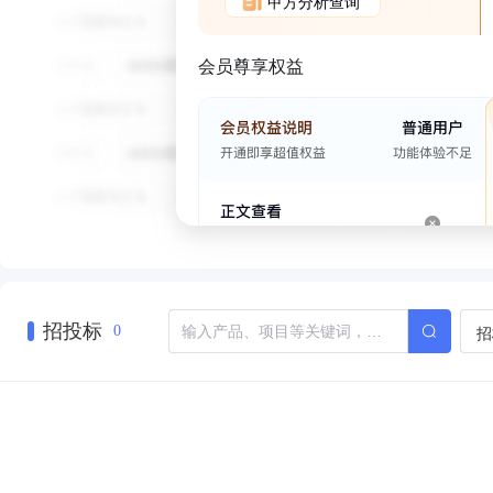
甲方分析查询
会员尊享权益
招投标
招
0