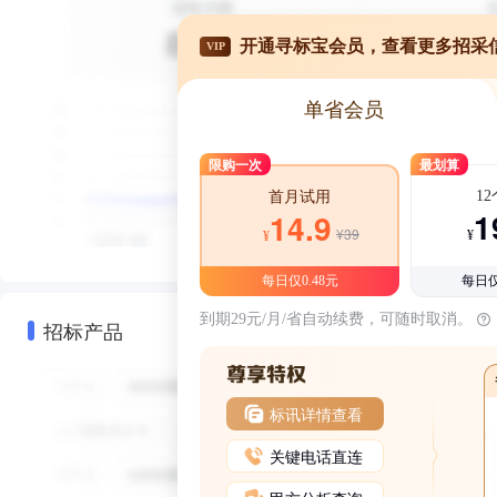
开通寻标宝会员，查看更多招采
VIP
单省会员
限购一次
最划算
1
首月试用
1
14.9
¥39
¥
¥
每日仅0.48元
每日仅
到期29元/月/省自动续费，可随时取消。
招标产品
标讯详情查看
关键电话直连