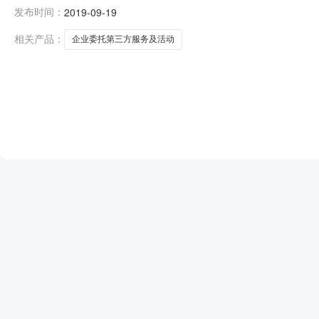
动项目二、项目编号：LSCG2019000274三、招标公告发
发布时间：
2019-09-19
青岛青科安全技术服务有限公司中标金额（元/优惠率）：24
相关产品：
企业委托第三方服务及活动