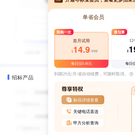
单省会员
限购一次
最划算
1
首月试用
1
14.9
¥39
¥
¥
每日仅0.48元
每日仅
到期29元/月/省自动续费，可随时取消。
招标产品
标讯详情查看
关键电话直连
甲方分析查询