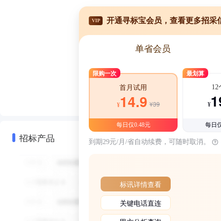
开通寻标宝会员，查看更多招采
VIP
单省会员
限购一次
最划算
1
首月试用
1
14.9
¥39
¥
¥
每日仅0.48元
每日仅
招标产品
到期29元/月/省自动续费，可随时取消。
标讯详情查看
关键电话直连