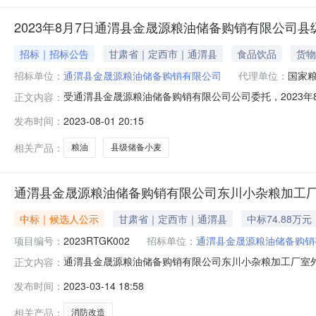
2023年8月7日通渭县金晟源粮油储备购销有限公司
招标｜招标公告
甘肃省｜定西市｜通渭县
食品饮品
货物
招标单位：
通渭县金晟源粮油储备购销有限公司
代理单位：
国家
受通渭县金晟源粮油储备购销有限公司公司委托，2023年
正文内容：
采购交易，现就有关事项公告如下。一、采购粮食品种、产
发布时间：
2023-08-01 20:15
库。三、价格类型本次采购所报价格为：买方库内散粮车
虫粒。2.常规质量指标符合国家质
相关产品：
粮油
县级储备小麦
通渭县金晟源粮油储备购销有限公司东川小杂粮加工
中标｜候选人公示
甘肃省｜定西市｜通渭县
中标74.88万元
项目编号：
2023RTGK002
招标单位：
通渭县金晟源粮油储备购销
通渭县金晟源粮油储备购销有限公司东川小杂粮加工厂室
正文内容：
金晟源粮油储备购销有限公司东川小杂粮加工厂室外消防改造
发布时间：
2023-03-14 18:58
18894448880招标编号2023RTGK002开标日期20
候选
相关产品：
消防改造