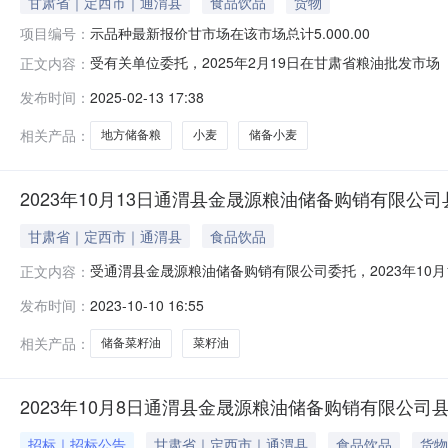
甘肃省｜定西市｜通渭县
食品饮品
货物
项目编号：
示品种最新报价甘市场在该市场总计5.000.00
受有关单位委托，2025年2月19日在甘肃省粮油批发
正文内容：
中心官网（）登录“国家粮食交易平台→交易→甘肃市场
发布时间：
2025-02-13 17:38
易时间1市县级储备小麦销售专场通渭县金晟源粮油储备购销
竞价交易的小麦价格为卖方仓内
相关产品：
地方储备粮
小麦
储备小麦
2023年10月13日通渭县金晟源粮油储备购销有限公
甘肃省｜定西市｜通渭县
食品饮品
受通渭县金晟源粮油储备购销有限公司委托，2023年10
正文内容：
向（以购竞销）竞价交易。请交易会员通过国家粮食交易中
发布时间：
2023-10-10 16:55
就具体事宜公告如下：一、交易方式本次交易采用购销双
售标的底价进行竞价，并按10元/
相关产品：
储备菜籽油
菜籽油
2023年10月8日通渭县金晟源粮油储备购销有限公
招标｜招标公告
甘肃省｜定西市｜通渭县
食品饮品
货物