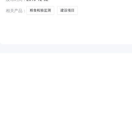
储备购销有限公司粮食质量安全检验监测建设项目已由定西
120万元，地方财政配套80万元，企业自
相关产品：
粮食检验监测
建设项目
NEW
HOT
5折起
暂时没有搜索结果…