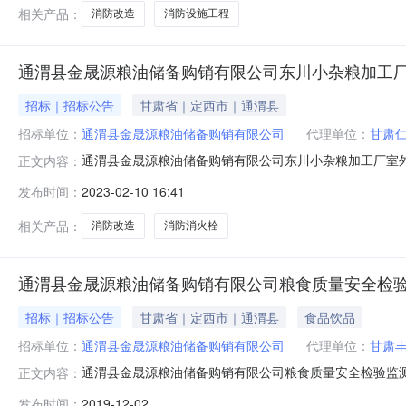
上资质，且具
相关产品：
消防改造
消防设施工程
通渭县金晟源粮油储备购销有限公司东川小杂粮加工
招标｜招标公告
甘肃省｜定西市｜通渭县
招标单位：
通渭县金晟源粮油储备购销有限公司
代理单位：
甘肃
通渭县金晟源粮油储备购销有限公司东川小杂粮加工厂室
正文内容：
杂粮加工厂室外消防改造项目已由通发改发[2023]1
发布时间：
2023-02-10 16:41
有限公司，项目已具备招标条件，现对该项目的工程施工进
米，地下建筑面积315平方米，新
相关产品：
消防改造
消防消火栓
通渭县金晟源粮油储备购销有限公司粮食质量安全检
招标｜招标公告
甘肃省｜定西市｜通渭县
食品饮品
招标单位：
通渭县金晟源粮油储备购销有限公司
代理单位：
甘肃
通渭县金晟源粮油储备购销有限公司粮食质量安全检验监
正文内容：
司受通渭县金晟源粮油储备购销有限公司的委托，就通渭
发布时间：
2019-12-02