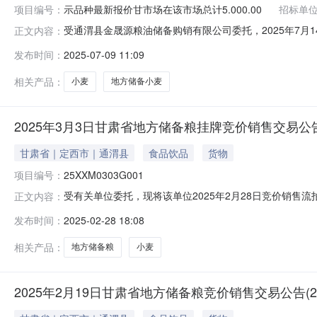
项目编号：
示品种最新报价甘市场在该市场总计5.000.00
招标单
受通渭县金晟源粮油储备购销有限公司委托，2025年7月
正文内容：
交易，现就有关事项公告如下。一、采购粮食品种、产地、
发布时间：
2025-07-09 11:09
号东川储备库1P3仓（2500吨）、1P4仓（2500
南许昌、焦作地
相关产品：
小麦
地方储备小麦
2025年3月3日甘肃省地方储备粮挂牌竞价销售交易公告
甘肃省｜定西市｜通渭县
食品饮品
货物
项目编号：
25XXM0303G001
受有关单位委托，现将该单位2025年2月28日竞价销售
正文内容：
粮食交易平台→交易→甘肃市场→进入专场”参与交易。
发布时间：
2025-02-28 18:08
间结束时间1县级储备小麦挂牌销售专场通渭县金晟源粮油储
后，买方选定标的，在起
相关产品：
地方储备粮
小麦
2025年2月19日甘肃省地方储备粮竞价销售交易公告(2