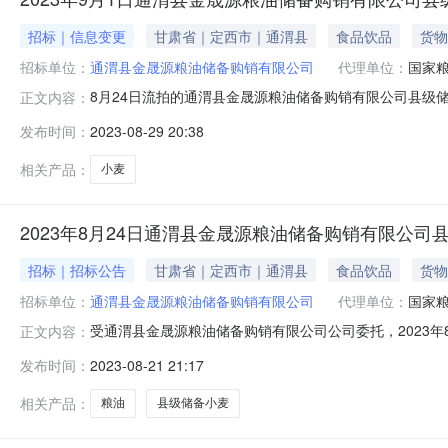
招标｜信息变更
甘肃省｜定西市｜通渭县
食品饮品
货物
招标单位：
通渭县金晟源粮油储备购销有限公司
代理单位：
国家
8月24日流拍的通渭县金晟源粮油储备购销有限公司县级储
正文内容：
16:00时前。国家粮食甘肃交易中心2023年8月29日
发布时间：
2023-08-29 20:38
相关产品：
小麦
2023年8月24日通渭县金晟源粮油储备购销有限公
招标｜招标公告
甘肃省｜定西市｜通渭县
食品饮品
货物
招标单位：
通渭县金晟源粮油储备购销有限公司
代理单位：
国家
受通渭县金晟源粮油储备购销有限公司公司委托，2023年
正文内容：
采购交易，现就有关事项公告如下。一、采购粮食品种、产
发布时间：
2023-08-21 21:17
储备库3P4库（1500吨）。三、价格类型本次采购所报
粮。色泽气味正常，无
相关产品：
粮油
县级储备小麦