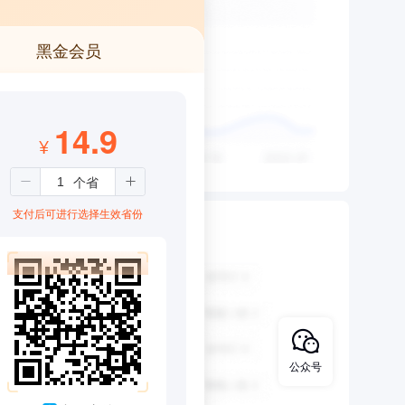
黑金会员
14.9
¥
支付后可进行选择生效省份
公众号