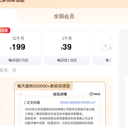
全国会员
最划算
12个月
1个月
3个月
199
39
99
¥
¥
¥
每日仅0.55元
每日仅1.26元
每日仅1.08元
时取消。