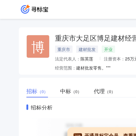
重庆市大足区博足建材经
博
重庆市
建材批发
开业
法定代表人：
陈英莲
注册资本：
25万
经营范围：
建材批发零售。***
招标
中标
代理
（0）
（0）
（0）
招标分析
开通寻标宝会员，查看
VIP