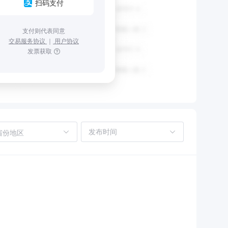
扫码支付
支付则代表同意
交易服务协议
｜
用户协议
发票获取
省份地区