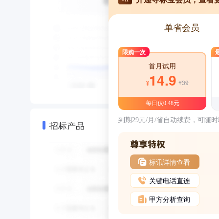
单省会员
限购一次
首月试用
14.9
¥39
¥
每日仅0.48元
到期29元/月/省自动续费，可随
招标产品
标讯详情查看
关键电话直连
甲方分析查询