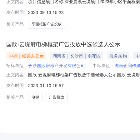
项目信息项目名称:深业麓溪云境项目2023年小区平面框架广
正文内容：
包编号:2350G0271471/01成交内容公示时间：202
发布时间：
2023-09-13 15:23
限公司成交价格（元）：90000点击查看源网详情：
相关产品：
平面框架广告投放
国欣·云境府电梯框架广告投放中选候选人公示
中标｜候选人公示
湖南省｜长沙市｜雨花区
服务采购
中
招标单位：
长沙国欣房地产开发有限公司
中标单位：
湖南仓润传
国欣·云境府电梯框架广告投放中选候选人公示国欣·云境
正文内容：
限公司国欣·云境府电梯框架广告投放已于2023年1月6
发布时间：
2023-01-10 15:57
标。经评审委员会综合评议，湖南仓润传媒有限公司为第
期间提出。若无异议，招标人将确定
相关产品：
电梯
广告投放