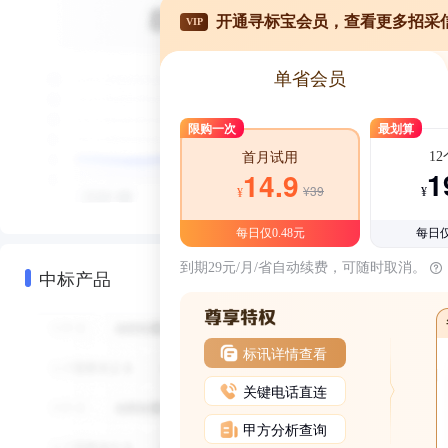
开通寻标宝会员，查看更多招采
VIP
单省会员
限购一次
最划算
1
首月试用
1
14.9
¥39
¥
¥
每日仅0.48元
每日仅
到期29元/月/省自动续费，可随时取消。
中标产品
标讯详情查看
关键电话直连
甲方分析查询