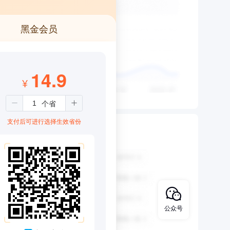
黑金会员
14.9
¥
支付后可进行选择生效省份
公众号