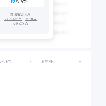
扫码支付
支付则代表同意
交易服务协议
｜
用户协议
发票获取
省份地区