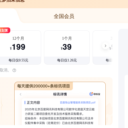
全国会员
最划算
12个月
1个月
3个月
199
39
99
¥
¥
¥
每日仅0.55元
每日仅1.26元
每日仅1.08元
时取消。