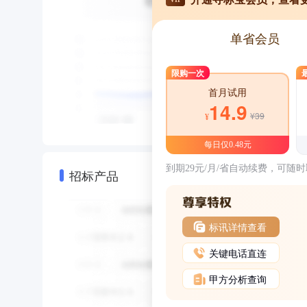
单省会员
限购一次
首月试用
14.9
¥39
¥
每日仅0.48元
到期29元/月/省自动续费，可随
招标产品
标讯详情查看
关键电话直连
甲方分析查询