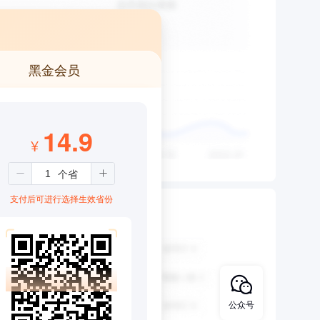
黑金会员
14.9
¥
支付后可进行选择生效省份
公众号