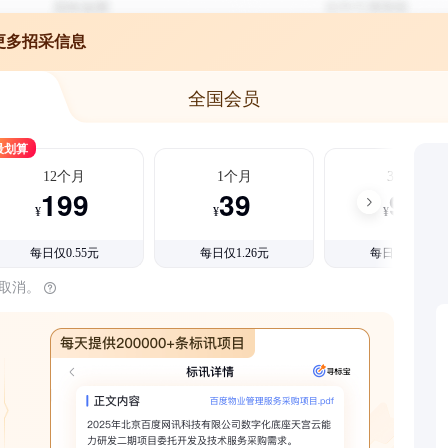
更多招采信息
全国会员
最划算
12个月
1个月
3个月
199
39
99
¥
¥
¥
每日仅0.55元
每日仅1.26元
每日仅1.08元
时取消。