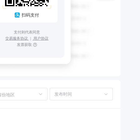
扫码支付
支付则代表同意
交易服务协议
｜
用户协议
发票获取
省份地区