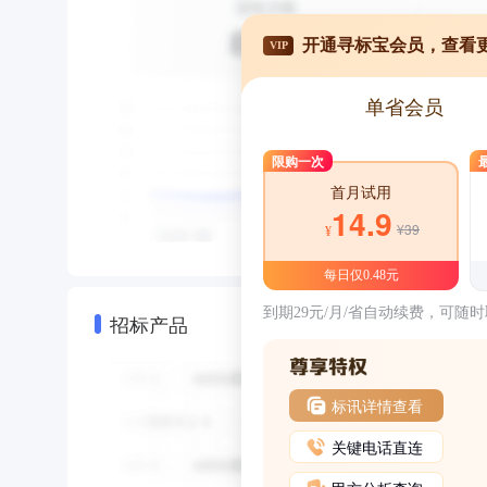
开通寻标宝会员，查看
VIP
单省会员
限购一次
首月试用
14.9
¥39
¥
每日仅0.48元
到期29元/月/省自动续费，可随
招标产品
标讯详情查看
关键电话直连