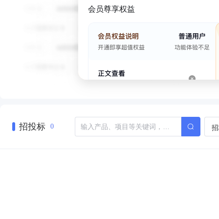
会员尊享权益
招投标
招
0