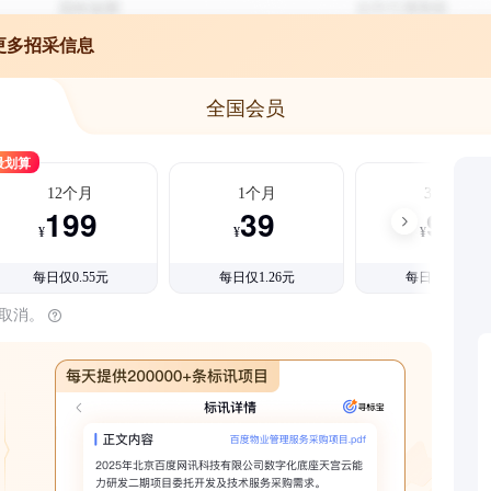
更多招采信息
全国会员
最划算
12个月
1个月
3个月
199
39
99
¥
¥
¥
每日仅0.55元
每日仅1.26元
每日仅1.08元
时取消。