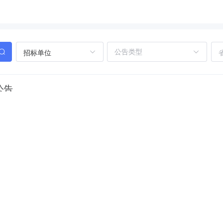
招标单位
公告
料
货物
有限公司
造项目设计及预算编制服务合同公告