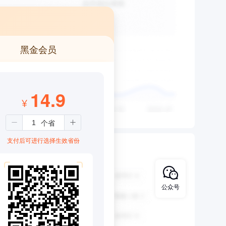
黑金会员
14.9
¥
支付后可进行选择生效省份
公众号