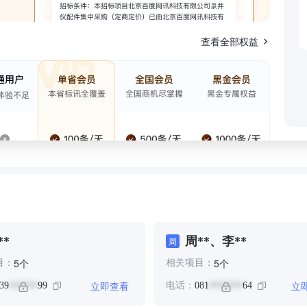
查看全部权益
**
周**、李**
周
个
个
5
5
目：
相关项目：
立即查看
立
39
99
电话：
081
64
******
*******