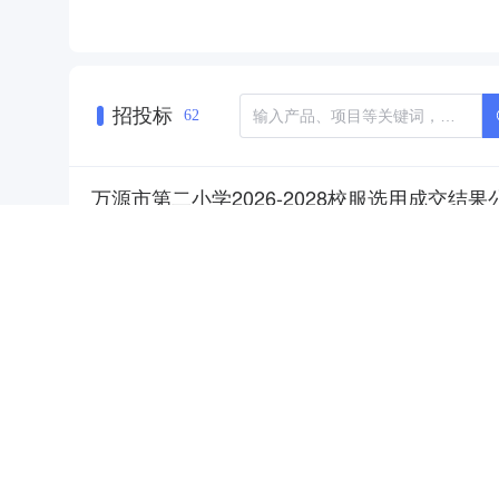
招投标
62
万源市第二小学2026-2028校服选用成交结果
NEW
HOT
5折起
中标｜中标通知
四川省｜达州市｜万源市
服装布
招标单位：
万源市第二小学
中标单位：
万源市力发服装
公告内容为：中标通知书.pdf
正文内容：
发布时间：
2026-03-30 11:27
相关产品：
校服选用
暂时没有搜索结果…
万源市第二小学乐学楼屋项防漏及功能用房改