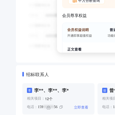
甲方分析查询
会员尊享权益
招标联系人
李**、李**、李*
曾
李
曾
个
12
相关项目：
相关项
立即查看
电话：
159
56
电话：
1
******