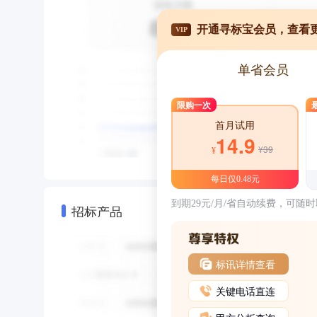
开通寻标宝会员，查看
VIP
单省会员
限购一次
首月试用
14.9
¥39
¥
每日仅0.48元
到期29元/月/省自动续费，可随
招标产品
标讯详情查看
关键电话直连