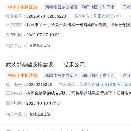
中标｜中标通知
新疆维吾尔自治区｜和田地区｜和田市
工程
项目编号：
62026070102805229
招标单位：
和田市第三小学
和田市第三小学关于湖州楼一楼8间教室粉刷、墙裙粉刷竞价采
正文内容：
小学关于湖州楼一楼8间教室粉刷、墙裙粉刷竞价采购项目编号：6
发布时间：
2026-07-07 10:22
政区划名称：和田市报价起止时间：2026-07-0118:51
相关产品：
建筑幕墙工程
武装部基础设施建设——结果公示
中标｜中标通知
新疆维吾尔自治区｜和田地区｜皮山县
市政
项目编号：
20252215378
招标单位：
新疆生产建设兵团第十四师
按照直接采购成交规则，现将采购结果公示如下：项目名称:武装
正文内容：
山农场人民武装部联系人:韩向平采购结果:成功评选报价供应
发布时间：
2025-10-13 17:16
和田市品硕装饰中心中选2025-10-13162420.0--
相关产品：
基础设施建设