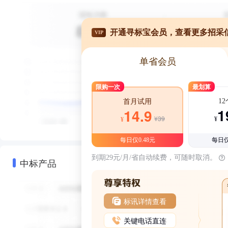
开通寻标宝会员，查看更多招采
VIP
单省会员
限购一次
最划算
1
首月试用
1
14.9
¥39
¥
¥
每日仅0.48元
每日仅
到期29元/月/省自动续费，可随时取消。
中标产品
标讯详情查看
关键电话直连