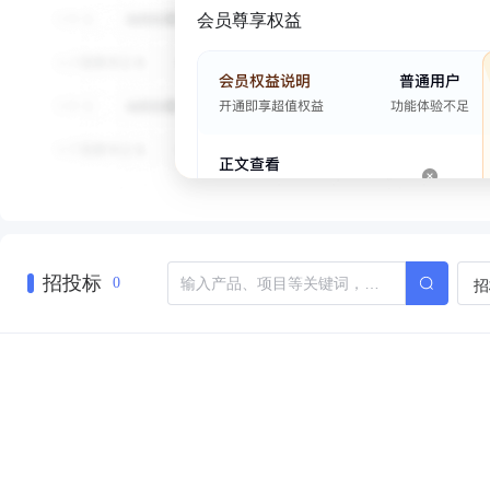
会员尊享权益
招投标
招
0