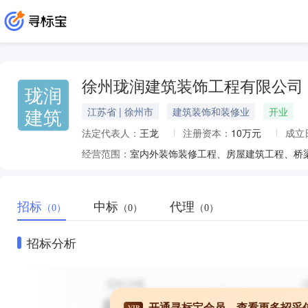
徐州珑润建筑装饰工程有限公司
珑润
建筑
江苏省 | 徐州市
建筑装饰和装修业
开业
法定代表人：
王龙
注册资本：
10万元
成立
经营范围：
招标
中标
代理
（0）
（0）
（0）
招标分析
开通寻标宝会员，查看更多招采
VIP