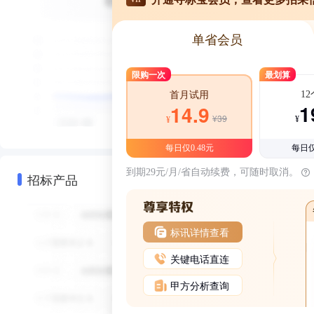
单省会员
限购一次
最划算
1
首月试用
1
14.9
¥39
¥
¥
每日仅0.48元
每日仅
到期29元/月/省自动续费，可随时取消。
招标产品
标讯详情查看
关键电话直连
甲方分析查询