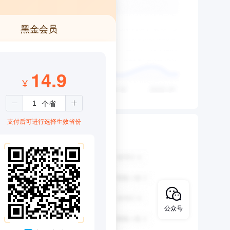
黑金会员
14.9
¥
支付后可进行选择生效省份
公众号