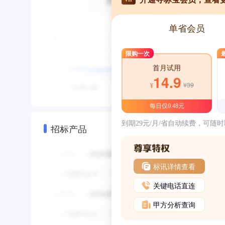
单省会员
限购一次
首月试用
14.9
¥39
¥
每日仅0.48元
到期29元/月/省自动续费，可随
招标产品
标讯详情查看
关键电话直连
甲方分析查询