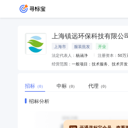
上海镇远环保科技有限公
上海市
服装批发
开业
法定代表人：
杨涵浄
注册资本：
50万
经营范围：
招标
中标
代理
（0）
（0）
（0）
招标分析
开通寻标宝会员，查看
VIP