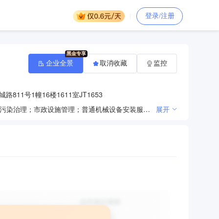
登录/注册
企业全景
取消收藏
监控
11号1幢16楼1611室JT1653
一般项目：技术服务、技术开发、技术咨询、技术交流、技术转让、技术推广；水环境污染防治服务；水污染治理；市政设施管理；普通机械设备安装服务；通用设备修理；信息咨询服务（不含许可类信息咨询服务）；信息技术咨询服务；通讯设备销售；五金产品批发；五金产品零售；专用设备修理；环保咨询服务；环境保护专用设备销售；电气设备销售；机械电气设备销售；照明器具销售；电子产品销售；家用电器零配件销售；太阳能热利用装备销售；特种设备销售；电线、电缆经营；计算机软硬件及辅助设备批发；计算机软硬件及辅助设备零售；化肥销售；肥料销售；饲料原料销售；饲料添加剂销售；环境应急技术装备销售；大气环境污染防治服务；环境监测专用仪器仪表销售；环境保护监测；货物进出口；技术进出口。（除依法须经批准的项目外，凭营业执照依法自主开展经营活动） 许可项目：建设工程施工；电气安装服务；建设工程设计。（依法须经批准的项目，经相关部门批准后方可开展经营活动，具体经营项目以相关部门批准文件或许可证件为准）
展开