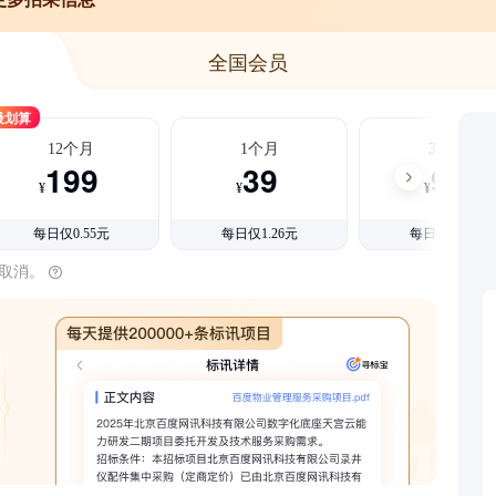
全国会员
最划算
12个月
1个月
3个月
199
39
99
¥
¥
¥
每日仅0.55元
每日仅1.26元
每日仅1.08元
时取消。