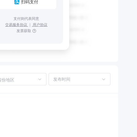
扫码支付
支付则代表同意
交易服务协议
｜
用户协议
发票获取
省份地区