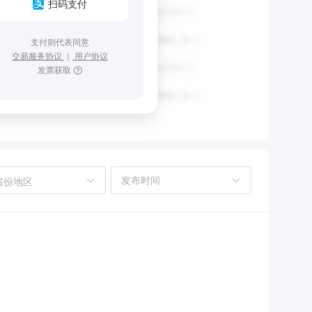
扫码支付
支付则代表同意
交易服务协议
｜
用户协议
发票获取
省份地区