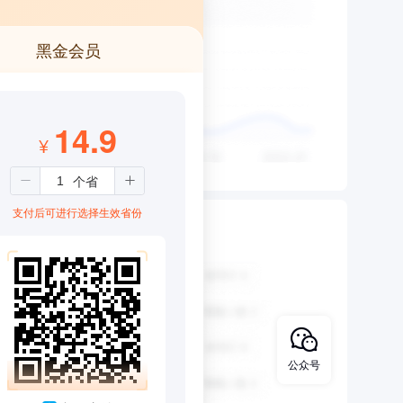
黑金会员
14.9
¥
支付后可进行选择生效省份
公众号