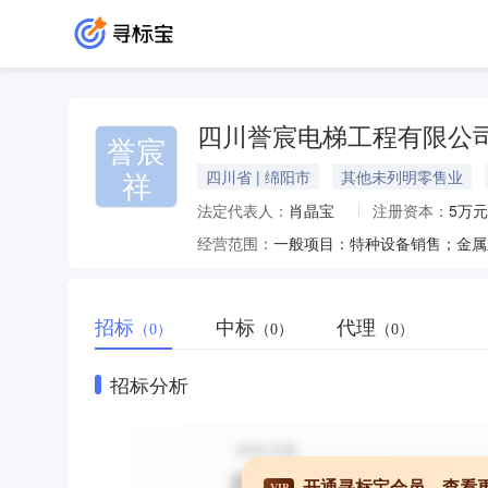
四川誉宸电梯工程有限公
誉宸
祥
四川省 | 绵阳市
其他未列明零售业
法定代表人：
肖晶宝
注册资本：
5万元
经营范围：
招标
中标
代理
（0）
（0）
（0）
招标分析
开通寻标宝会员，查看
VIP