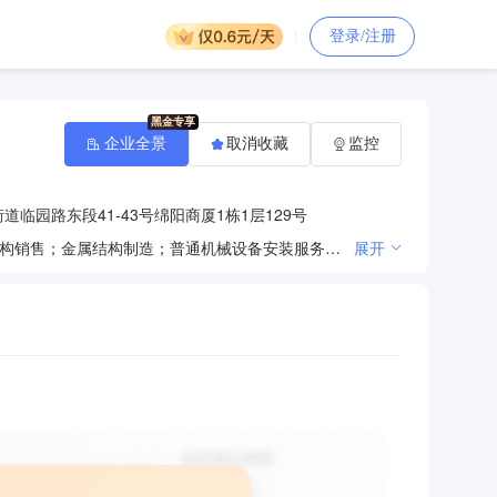
登录/注册
企业全景
取消收藏
监控
临园路东段41-43号绵阳商厦1栋1层129号
一般项目：特种设备销售；金属丝绳及其制品销售；机械设备销售；特种作业人员安全技术培训；金属结构销售；金属结构制造；普通机械设备安装服务；机械电气设备销售；电工器材销售；电气信号设备装置销售；润滑油销售；办公用品销售；日用百货销售；通用设备修理；通用加料、分配装置制造；通用加料、分配装置销售；通用设备制造（不含特种设备制造）；通用零部件制造；电子元器件制造；电子元器件批发；电子专用材料制造；电子专用材料研发；电子元器件零售；电子专用材料销售；电子专用设备销售；电子专用设备制造；采购代理服务；商务代理代办服务；招投标代理服务；政府采购代理服务；知识产权服务（专利代理服务除外）；销售代理；金属链条及其他金属制品制造；金属链条及其他金属制品销售；金属工具销售；金属材料销售；专业设计服务；通信传输设备专业修理；消防技术服务；工程技术服务（规划管理、勘察、设计、监理除外）；技术服务、技术开发、技术咨询、技术交流、技术转让、技术推广；安全咨询服务；信息咨询服务（不含许可类信息咨询服务）；信息技术咨询服务；建筑工程用机械销售；建筑工程机械与设备租赁；安全技术防范系统设计施工服务；建筑材料销售；建筑装饰材料销售；建筑用金属配件销售；建筑物清洁服务。（除依法须经批准的项目外，凭营业执照依法自主开展经营活动）许可项目：特种设备安装改造修理；特种设备检验检测；特种设备设计；人防工程防护设备销售；建设工程施工；建设工程质量检测。（依法须经批准的项目，经相关部门批准后方可开展经营活动，具体经营项目以相关部门批准文件或许可证件为准）
展开