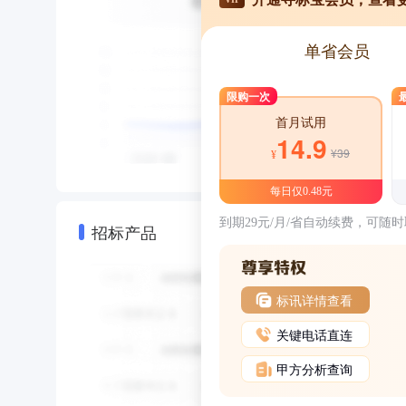
单省会员
限购一次
首月试用
14.9
¥39
¥
每日仅0.48元
到期29元/月/省自动续费，可随
招标产品
标讯详情查看
关键电话直连
甲方分析查询