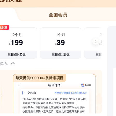
全国会员
最划算
12个月
1个月
3个月
199
39
99
¥
¥
¥
每日仅0.55元
每日仅1.26元
每日仅1.08元
时取消。