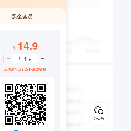
黑金会员
14.9
¥
支付后可进行选择生效省份
公众号