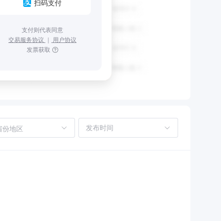
扫码支付
支付则代表同意
交易服务协议
｜
用户协议
发票获取
省份地区