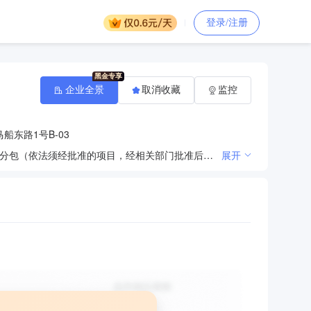
登录/注册
企业全景
取消收藏
监控
船东路1号B-03
许可项目：房屋建筑和市政基础设施项目工程总承包；住宅室内装饰装修；各类工程建设活动；建筑劳务分包（依法须经批准的项目，经相关部门批准后方可开展经营活动，具体经营项目以审批结果为准）一般项目：园林绿化工程施工；建筑材料销售；轻质建筑材料销售（除依法须经批准的项目外，凭营业执照依法自主开展经营活动）
展开