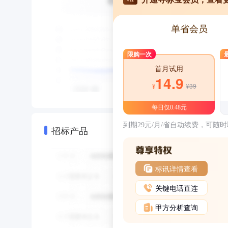
单省会员
限购一次
首月试用
14.9
¥39
¥
每日仅0.48元
到期29元/月/省自动续费，可随
招标产品
标讯详情查看
关键电话直连
甲方分析查询