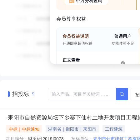
甲方分析查询
会员尊享权益
招投标
招
9
·耒阳市自然资源局坛下乡寨下仙村土地开发项目工程
中标｜中标通知
湖南省｜衡阳市｜耒阳市
工程建筑
项目编号：
财采计[2019]0078
招标单位：
耒阳市灶市建筑工程有