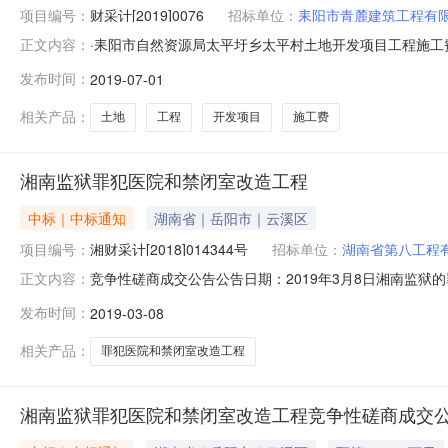
项目编号：
财采计[2019]0076
招标单位：
耒阳市青麓建筑工程有
·耒阳市自然资源局太平圩乡太平村土地开发项目工程施
正文内容：
于2019年6月26日结束，现将成交结果公告如下：一、
发布时间：
2019-07-01
号：耒财采计[2019]00762、采购代理编号：HZY-
推荐意见评
相关产品：
土地
工程
开发项目
施工费
湘南监狱罪犯医院和禁闭室改造工程
中标｜中标通知
湖南省｜岳阳市｜云溪区
项目编号：
湘财采计[2018]014344号
招标单位：
湖南省第八工程
竞争性磋商成交公告公告日期：2019年3月8日湘南监狱
正文内容：
名称：湘南监狱罪犯医院和禁闭室改造工程预算金额：2,106,0
发布时间：
2019-03-08
供应商的情况1、供应商产生方式：（√）公告邀请（）供
相关产品：
罪犯医院和禁闭室改造工程
湘南监狱罪犯医院和禁闭室改造工程竞争性磋商成交