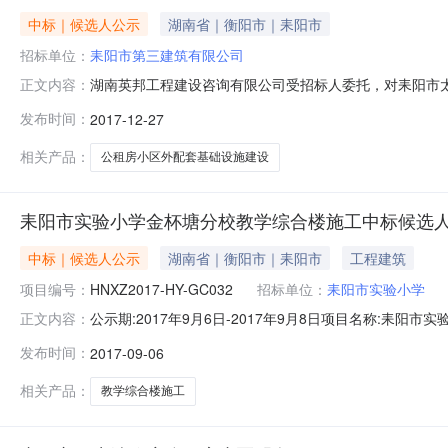
中标｜候选人公示
湖南省｜衡阳市｜耒阳市
招标单位：
耒阳市第三建筑有限公司
湖南英邦工程建设咨询有限公司受招标人委托，对耒阳市
正文内容：
中华人民共和国招标投标法办法》，于2017年12月16
发布时间：
2017-12-27
第一名：耒阳市第三建筑有限公司第二名：耒阳市第一建
位公章或个人署名，反映真实情况的异
相关产品：
公租房小区外配套基础设施建设
耒阳市实验小学金杯塘分校教学综合楼施工中标候选
中标｜候选人公示
湖南省｜衡阳市｜耒阳市
工程建筑
项目编号：
HNXZ2017-HY-GC032
招标单位：
耒阳市实验小学
公示期:2017年9月6日-2017年9月8日项目名称:耒阳
正文内容：
市建筑工程有限公司、湖南大德项目管理有限公司、耒阳市
发布时间：
2017-09-06
的最低投标价法公示内容:根据《*******招标投标法》、《
相关产品：
教学综合楼施工