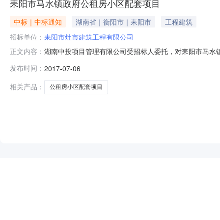
耒阳市马水镇政府公租房小区配套项目
中标｜中标通知
湖南省｜衡阳市｜耒阳市
工程建筑
招标单位：
耒阳市灶市建筑工程有限公司
湖南中投项目管理有限公司受招标人委托，对耒阳市马水
正文内容：
标法办法》，于2017年7月6日09:30（北京时间）
发布时间：
2017-07-06
名：耒阳市灶市建筑工程有限公司第二名：耒阳市第三建
部门受理有单位公章或个人署名，反映真实
相关产品：
公租房小区配套项目
NEW
HOT
5折起