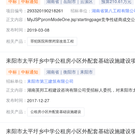
中标｜中标通知
湖南省｜岳阳市｜云溪区
预算210.61万元
项目编号：
293320190218261
招标单位：
湖南省第八工程有限公
MyJSP'prcmModeOne.jsp'startingpa
正文内容：
交结果公告如下：一、项目名称采购项目名称：湘南监狱罪犯医院
发布时间：
2019-03-08
购代理编号：293320190218261三、邀请供应商
相关产品：
罪犯医院和禁闭室改造工程
耒阳市太平圩乡中学公租房小区外配套基础设施建设
中标｜中标通知
湖南省｜衡阳市｜耒阳市
招标单位：
耒阳市第三建筑有限公司
湖南英邦工程建设咨询有限公司受招标人委托，对耒阳市
正文内容：
中华人民共和国招标投标法办法》，于2017年12月16
发布时间：
2017-12-27
第一名：耒阳市第三建筑有限公司第二名：耒阳市第一建
位公章或个人署名，反映真实情况的异
相关产品：
公租房小区外配套基础设施建设
耒阳市太平圩乡中学公租房小区外配套基础设施建设