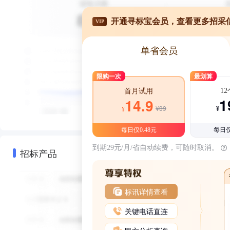
开通寻标宝会员，查看更多招采
VIP
单省会员
限购一次
最划算
1
首月试用
1
14.9
¥39
¥
¥
每日仅0.48元
每日仅
到期29元/月/省自动续费，可随时取消。
招标产品
标讯详情查看
关键电话直连