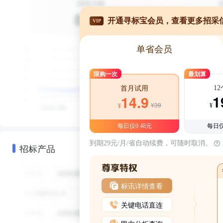
开通寻标宝会员，查看更多招采
VIP
单省会员
限购一次
最划算
1
首月试用
1
14.9
¥39
¥
¥
每日仅0.48元
每日仅
到期29元/月/省自动续费，可随时取消。
招标产品
标讯详情查看
关键电话直连