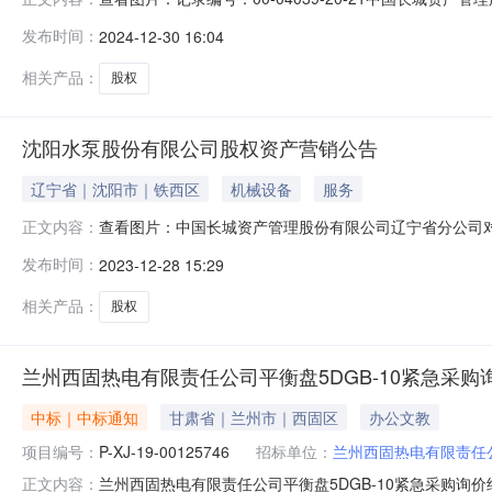
阳市铁西区熊家岗路28号持股金额：4,067万元股权情况沈
发布时间：
2024-12-30 16:04
企业概况沈阳水泵注册地址：沈阳市铁西区熊家岗路28
制造等。沈
相关产品：
股权
沈阳水泵股份有限公司股权资产营销公告
辽宁省｜沈阳市｜铁西区
机械设备
服务
查看图片：中国长城资产管理股份有限公司辽宁省分公司
正文内容：
金额：4,067万元股权情况沈阳水泵股份有限公司（以下简
发布时间：
2023-12-28 15:29
业概况沈阳水泵注册地址：沈阳市铁西区熊家岗路28号
造等。沈阳水泵注册资本
相关产品：
股权
兰州西固热电有限责任公司平衡盘5DGB-10紧急采购
中标｜中标通知
甘肃省｜兰州市｜西固区
办公文教
项目编号：
P-XJ-19-00125746
招标单位：
兰州西固热电有限责任
兰州西固热电有限责任公司平衡盘5DGB-10紧急采购询价结
正文内容：