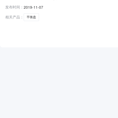
门）：兰州西固热电有限责任公司(物资供应部)采购方式：网
发布时间：
2019-11-07
期：2019-11-07采购人联系方式：0931-7503
相关产品：
平衡盘