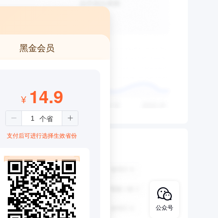
黑金会员
14.9
¥
支付后可进行选择生效省份
公众号