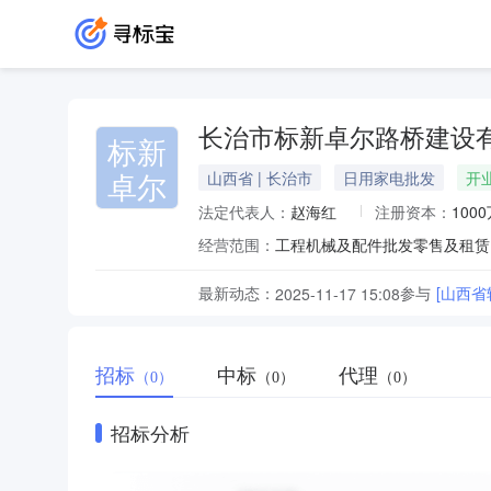
长治市标新卓尔路桥建设
标新
卓尔
山西省 | 长治市
日用家电批发
开
法定代表人：
赵海红
注册资本：
100
经营范围：
最新动态：
参与
[山西
2025-11-17 15:08
招标
中标
代理
（0）
（0）
（0）
招标分析