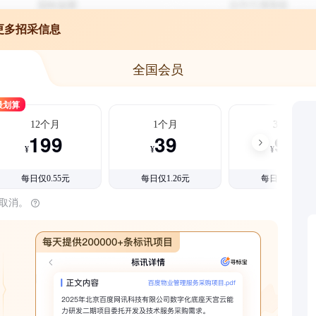
更多招采信息
全国会员
最划算
12个月
1个月
3个月
199
39
99
¥
¥
¥
每日仅0.55元
每日仅1.26元
每日仅1.08元
时取消。