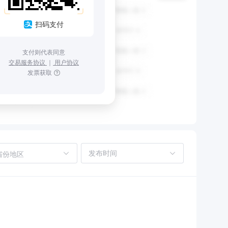
扫码支付
支付则代表同意
交易服务协议
｜
用户协议
发票获取
省份地区