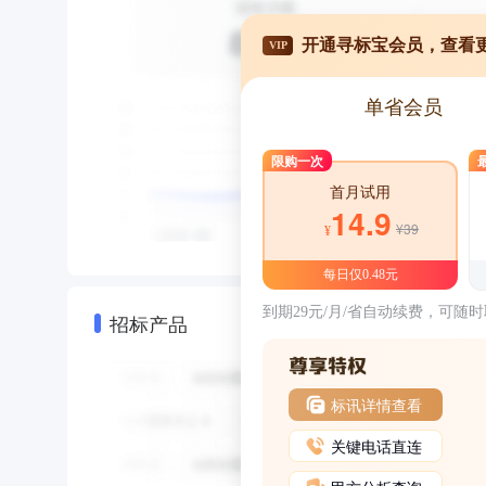
开通寻标宝会员，查看
VIP
单省会员
限购一次
首月试用
14.9
¥39
¥
每日仅0.48元
到期29元/月/省自动续费，可随
招标产品
标讯详情查看
关键电话直连