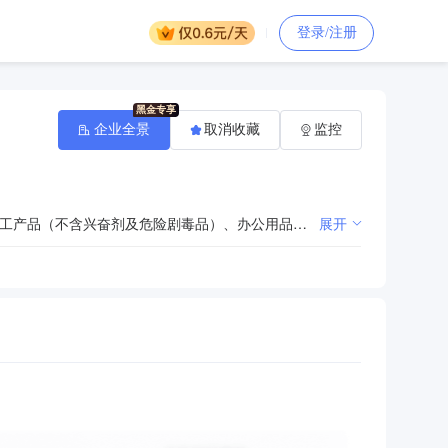
登录/注册
企业全景
取消收藏
监控
工程机械及配件批发零售及租赁；建筑材料、工矿电器、劳保用品、家用电器、五金百货、水暧配件、化工产品（不含兴奋剂及危险剧毒品）、办公用品、计算机软件、钢材批发零售；石料、水泥稳定碎石、沥青砼生产销售。（依法须经批准的项目，经相关部门批准后方可开展经营活动）
展开