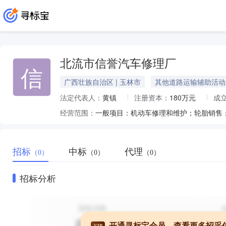
北流市信誉汽车修理厂
信
广西壮族自治区 | 玉林市
其他道路运输辅助活动
法定代表人：
黄镇
注册资本：
180万元
成
经营范围：
招标
中标
代理
（0）
（0）
（0）
招标分析
开通寻标宝会员，查看更多招采
VIP