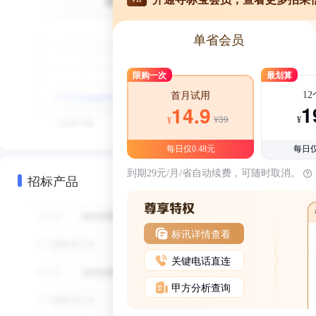
单省会员
限购一次
最划算
1
首月试用
1
14.9
¥39
¥
¥
每日仅0.48元
每日仅
到期29元/月/省自动续费，可随时取消。
招标产品
标讯详情查看
关键电话直连
甲方分析查询