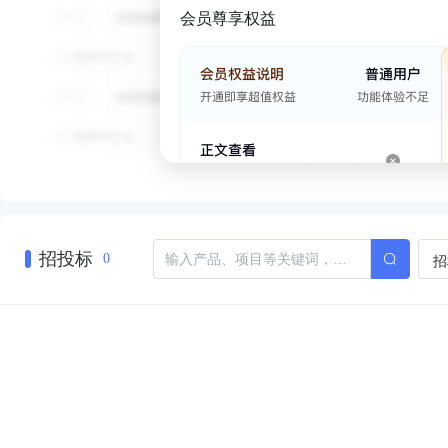
会员尊享权益
招投标
招
0