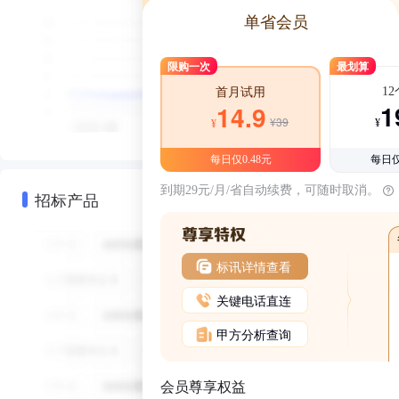
单省会员
限购一次
最划算
1
首月试用
1
14.9
¥39
¥
¥
每日仅0.48元
每日仅
到期29元/月/省自动续费，可随时取消。
招标产品
标讯详情查看
关键电话直连
甲方分析查询
会员尊享权益