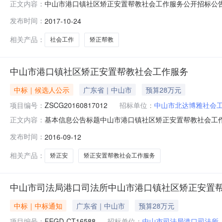
中山市港口镇社区矫正安置帮教社会工作服务公开招标公告
正文内容：
10月24日17:14获取招标文件时间详见公告正文招标文
发布时间：
2017-10-24
及联系方式：项目联系人详见公告正文项目联系电话详见
东招标代理有限公司中山
相关产品：
社会工作
矫正帮教
中山市港口镇社区矫正安置帮教社会工作服务
中标｜候选人公示
广东省｜中山市
预算28万元
项目编号：
ZSCG20160817012
招标单位：
中山市北达博雅社会
基本信息公告标题中山市港口镇社区矫正安置帮教社会工作服务（FEG
正文内容：
单位元价格币种代码人民币公共服务平台标识码上送时间2016-
发布时间：
2016-09-12
（成交）供应商代码524420005901202556中
相关产品：
矫正安
矫正安置帮教社会工作服务
中山市司法局港口司法所中山市港口镇社区矫正安置帮教社
中标｜中标通知
广东省｜中山市
预算28万元
项目编号：
FEGD-CT16588
招标单位：
中山市司法局港口司法所