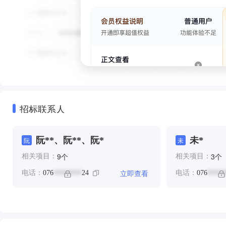
招标联系人
阮**、阮**、阮*
未*
阮
未
个
个
9
3
相关项目：
相关项目：
立即查看
电话：
076
24
电话：
076
********
*****