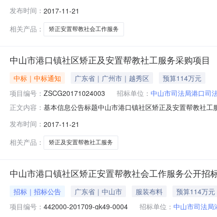
2017年11月21日17:20本项目招标公告日期详见
发布时间：
2017-11-21
目联系电话详见公告正文采购单位中山市司法局港口司法
地址详见公告正文代理机构联系方式详见
相关产品：
矫正安置帮教社会工作服务
中山市港口镇社区矫正及安置帮教社工服务采购项目
中标｜中标通知
广东省｜广州市｜越秀区
预算114万元
项目编号：
ZSCG20171024003
招标单位：
中山市司法局港口司
基本信息公告标题中山市港口镇社区矫正及安置帮教社工服务的中标
正文内容：
人民币公共服务平台标识码12442000091769607Y上送
发布时间：
2017-11-21
目中标（成交）供应商代码52442000590120255
相关产品：
矫正及安置帮教社工服务
中山市港口镇社区矫正安置帮教社会工作服务公开招
招标｜招标公告
广东省｜中山市
服装布料
预算114万元
项目编号：
442000-201709-gk49-0004
招标单位：
中山市司法局