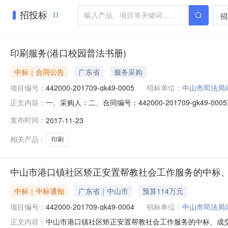
招投标
招
11
印刷服务(港口校园普法书册)
中标｜合同公告
广东省
服务采购
项目编号：
442000-201709-gk49-0005
招标单位：
中山市司法局
一、采购人：二、合同编号：442000-201709-gk49
正文内容：
0005采购项目名称：印刷服务（港口校园普法书册）五
发布时间：
2017-11-23
（元）：采购项目预算金额（元）：七、合同签订日期：
一楼
相关产品：
印刷
中山市港口镇社区矫正安置帮教社会工作服务的中标
中标｜中标通知
广东省｜中山市
预算114万元
项目编号：
442000-201709-gk49-0004
招标单位：
中山市司法局
中山市港口镇社区矫正安置帮教社会工作服务的中标、成
正文内容：