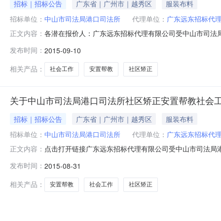
招标｜招标公告
广东省｜广州市｜越秀区
服装布料
招标单位：
中山市司法局港口司法所
代理单位：
广东远东招标代
各潜在报价人：广东远东招标代理有限公司受中山市司法局
正文内容：
CT15525）（原公告时间：2015年08月31日)作
发布时间：
2015-09-10
源，配置各功能室，如访谈室、个案辅导室、小组工作室
提供督导培训服务，切实提高司法社工
相关产品：
社会工作
安置帮教
社区矫正
关于中山市司法局港口司法所社区矫正安置帮教社会
招标｜招标公告
广东省｜广州市｜越秀区
服装布料
招标单位：
中山市司法局港口司法所
代理单位：
广东远东招标代
点击打开链接广东远东招标代理有限公司受中山市司法局
正文内容：
合资格条件的投标人参加投标。现将该项目招标文件【电子版招标文件
发布时间：
2015-08-31
行公示，本招标项目招标文件公示期为2015年08月31
相关产品：
安置帮教
社会工作
社区矫正