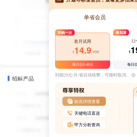
单省会员
限购一次
最划算
1
首月试用
1
14.9
¥39
¥
¥
每日仅0.48元
每日仅
到期29元/月/省自动续费，可随时取消。
招标产品
标讯详情查看
关键电话直连
甲方分析查询