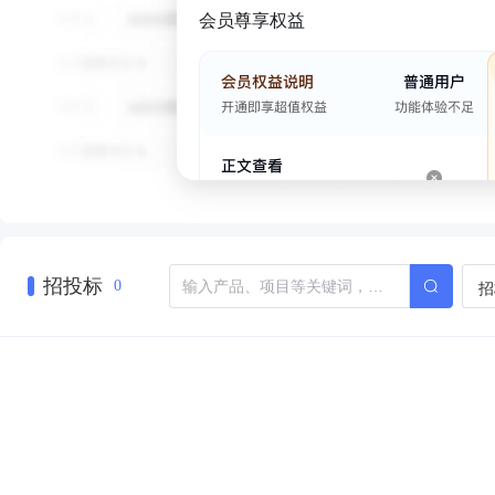
会员尊享权益
招投标
招
0