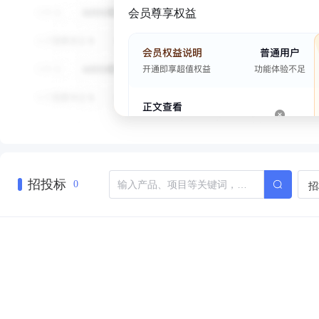
会员尊享权益
招投标
招
0