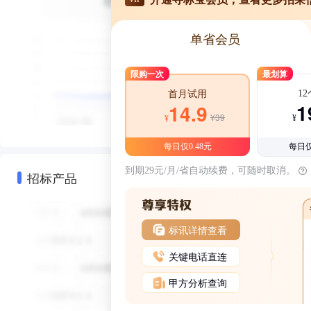
单省会员
限购一次
最划算
1
首月试用
1
14.9
¥39
¥
¥
每日仅0.48元
每日仅
到期29元/月/省自动续费，可随时取消。
招标产品
标讯详情查看
关键电话直连
甲方分析查询