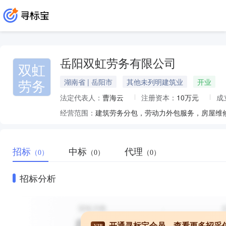
岳阳双虹劳务有限公司
双虹
劳务
湖南省 | 岳阳市
其他未列明建筑业
开业
法定代表人：
曹海云
注册资本：
10万元
成
经营范围：
招标
中标
代理
（0）
（0）
（0）
招标分析
开通寻标宝会员，查看更多招采
VIP