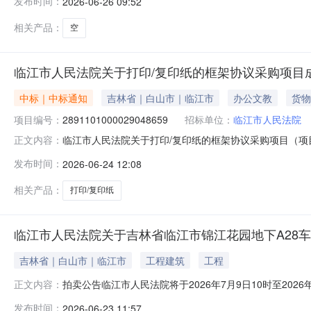
发布时间：
2026-06-26 09:52
2025年11月12日时点吉林省临江市解放街新安家园-01
（2
相关产品：
空
临江市人民法院关于打印/复印纸的框架协议采购项目
中标｜中标通知
吉林省｜白山市｜临江市
办公文教
货物
项目编号：
2891101000029048659
招标单位：
临江市人民法院
临江市人民法院关于打印/复印纸的框架协议采购项目（项目编
正文内容：
印/复印纸的框架协议采购项目采购项目项目编号:2891101
发布时间：
2026-06-24 12:08
码:229900项目所在行政区划名称:吉林省本级报价起止
相关产品：
打印/复印纸
临江市人民法院关于吉林省临江市锦江花园地下A28车位
吉林省｜白山市｜临江市
工程建筑
工程
拍卖公告临江市人民法院将于2026年7月9日10时至20
正文内容：
拍卖标的物标的物名称：吉林省临江市锦江花园地下A28
发布时间：
2026-06-23 11:57