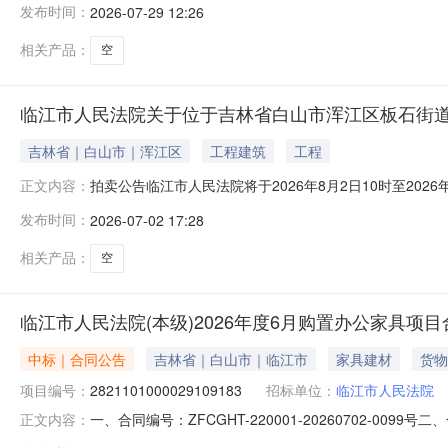
发布时间：
2026-07-29 12:26
无租赁，评估价格为94202.00元。房屋拖欠水费、电
相关产品：
空
临江市人民法院关于位于吉林省白山市浑江区板石街道
吉林省｜白山市｜浑江区
工程建筑
工程
拍卖公告临江市人民法院将于2026年8月2日10时至20
正文内容：
卖标的物标的物名称：众合吉林省白山市浑江区板石街道金英村
发布时间：
2026-07-02 17:28
不动产权第0014263号、吉（2017）白山市不动产权
相关产品：
空
临江市人民法院(本级)2026年度6月购置办公家具项
中标｜合同公告
吉林省｜白山市｜临江市
家具建材
货物
项目编号：
2821101000029109183
招标单位：
临江市人民法院
一、合同编号：ZFCGHT-220001-20260702-009
正文内容：
2821101000029109183五、合同主体采购人(甲