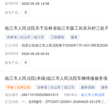
发布时间：
2026-06-29 14:58
2026年4月7日时点的参考价为87447.00元。起拍价
二、拍卖标的
相关产品：
空
临江市人民法院关于吉林省临江市森工街东兴村三处不动
吉林省｜白山市｜临江市
工程建筑
服务
拍卖公告临江市人民法院将于2026年7月14日10时至2
正文内容：
一、拍卖标的物标的物名称：坐落于吉林省临江市森工街东兴
发布时间：
2026-06-29 09:34
吉（2016）临江市不动产权第0000493号、吉（20
估
相关产品：
空
临江市人民法院(本级)临江市人民法院车辆维修服务
中标｜合同公告
吉林省｜白山市｜临江市
服务采购
服务
项目编号：
2821101000028691615
招标单位：
临江市人民法院
一、合同编号：ZFCGHT-220001-20260625-02
正文内容：
2821101000028691615五、合同主体采购人(甲