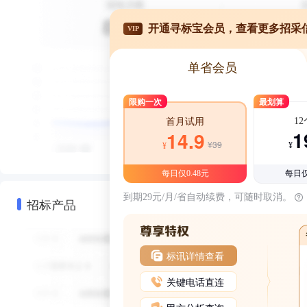
开通寻标宝会员，查看更多招采
VIP
单省会员
限购一次
最划算
1
首月试用
1
14.9
¥39
¥
¥
每日仅0.48元
每日仅
到期29元/月/省自动续费，可随时取消。
招标产品
标讯详情查看
关键电话直连