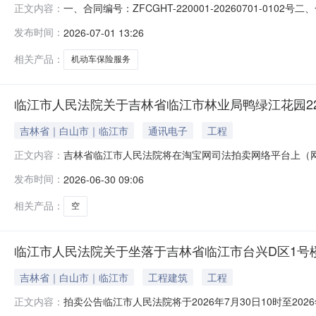
一、合同编号：ZFCGHT-220001-20260701-0102号
正文内容：
五、合同主体采购人(甲方)：临江市人民法院（本级）地址
发布时间：
2026-07-01 13:26
放街1委7组工行信用社住宅楼联系方式：1370439399
相关产品：
机动车保险服务
临江市人民法院关于吉林省临江市林业局鸭绿江花园22号楼
吉林省｜白山市｜临江市
通讯电子
工程
吉林省临江市人民法院将在淘宝网司法拍卖网络平台上（网址：https:/
正文内容：
拍卖活动，现公告如下：一、拍卖标的：唐涛名下坐落于吉林省临
发布时间：
2026-06-30 09:06
方米]，该房屋有抵押，无租赁，已装修，评估价格为127
相关产品：
空
临江市人民法院关于坐落于吉林省临江市台兴D区1号楼5
吉林省｜白山市｜临江市
工程建筑
工程
拍卖公告临江市人民法院将于2026年7月30日10时至2
正文内容：
一、拍卖标的物标的物名称：众合吉林省临江市台兴D区1