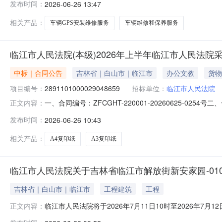
发布时间：
2026-06-26 13:47
临江市东康小区一楼门市房联系方式：17766866857六
相关产品：
车辆GPS安装维修服务
车辆维修和保养服务
临江市人民法院(本级)2026年上半年临江市人民法院
中标｜合同公告
吉林省｜白山市｜临江市
办公文教
货物
项目编号：
2891101000029048659
招标单位：
临江市人民法院
一、合同编号：ZFCGHT-220001-20260625-02
正文内容：
2891101000029048659五、合同主体采购人(甲
发布时间：
2026-06-26 10:43
临江市兴隆街兴隆小区6号楼-000009号联系方式：1594
相关产品：
A4复印纸
A3复印纸
临江市人民法院关于吉林省临江市解放街新安家园-0103
吉林省｜白山市｜临江市
工程建筑
工程
临江市人民法院将于2026年7月11日10时至2026年
正文内容：
的物标的物名称：众合坐落于吉林省临江市解放街新安家园