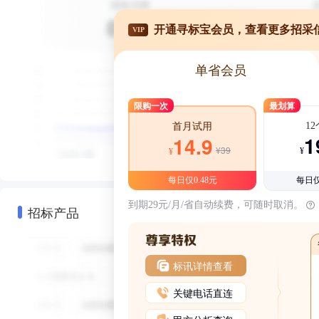
开通寻标宝会员，查看更多招采
VIP
单省会员
限购一次
最划算
1
首月试用
1
14.9
¥39
¥
¥
每日仅0.48元
每日仅
到期29元/月/省自动续费，可随时取消。
招标产品
标讯详情查看
关键电话直连