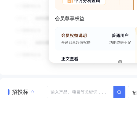
甲方分析查询
会员尊享权益
招投标
招
0