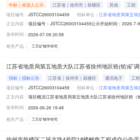
中标｜候选人公示
江苏省｜徐州市｜鼓楼区
其他
工程
项目编号：
JSTCC26003104459
招标单位：
江苏省地质局第五地
项目编号：JSTCC26003104459公示开始时间：20
正文内容：
究项目：1、成交候选人基本情况成交候选人第1名：中国地
发布时间：
2026-07-09 20:58
名：中国海洋大学，最终报价：597000.00元，质量：
相关产品：
工艺矿物学研究
江苏省地质局第五地质大队江苏省徐州地区锆(铪)矿
招标｜招标公告
江苏省｜徐州市｜鼓楼区
通讯电子
工程
项目编号：
JSTCC26003104459
招标单位：
江苏省地质局第五地
项目概况江苏省地质局第五地质大队江苏省徐州地区锆（铪
正文内容：
月9日上午9：30时（北京时间）前提交响应文件。一、项目基
发布时间：
2026-06-26 19:48
价项目工艺矿物学研究项目3.采购方式：磋商4.预算金额：
相关产品：
工艺矿物学研究
徐州市鼓楼区二环北路4号院1#楼解危工程成交公告采