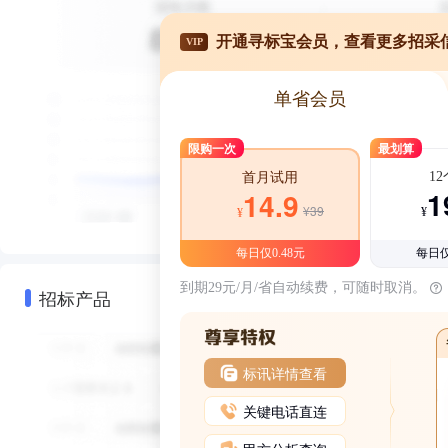
开通寻标宝会员，查看更多招采
VIP
单省会员
限购一次
最划算
1
首月试用
1
14.9
¥39
¥
¥
每日仅0.48元
每日仅
到期29元/月/省自动续费，可随时取消。
招标产品
标讯详情查看
关键电话直连