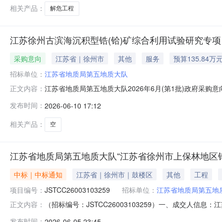
相关产品：
解危工程
江苏徐州古滨海沉积型锆(铪)矿综合利用试验研究专项
采购意向
江苏省｜徐州市
其他
服务
预算135.84万
招标单位：
江苏省地质局第五地质大队
江苏省地质局第五地质大队2026年6月(第1批)政府采
正文内容：
研究专项项目所在采购意向：江苏省地质局第五地质大队2
发布时间：
2026-06-10 17:12
矿综合利用试验研究专项预算金额：135.840000万元
次公开的采购
相关产品：
空
江苏省地质局第五地质大队“江苏省徐州市上保林地区锆
中标｜中标通知
江苏省｜徐州市｜鼓楼区
其他
工程
项目编号：
JSTCC26003103259
招标单位：
江苏省地质局第五地
（招标编号：JSTCC26003103259）一、成交人
正文内容：
汉）报价：579000.00元人民币二、监督部门部门：江
发布时间：
2026-06-05 23:45