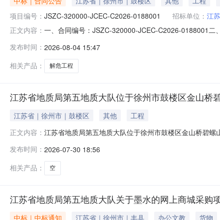
中标｜合同公告
江苏省｜徐州市｜鼓楼区
其他
工程
项目编号：
JSZC-320000-JCEC-C2026-0188001
招标单位：
江
一、合同编号：JSZC-320000-JCEC-C2026-
正文内容：
号等、如有)：JSZC-320000-JCEC-C2026
发布时间：
2026-08-04 15:47
鼓楼区下淀路163号联系方式：0516-87870780供
相关产品：
解危工程
江苏省地质局第五地质大队位于徐州市鼓楼区金山桥碧螺
江苏省｜徐州市｜鼓楼区
其他
工程
江苏省地质局第五地质大队位于徐州市鼓楼区金山桥碧螺山
正文内容：
置联系方式出租方承诺我方现委托江苏省产权交易所有限
发布时间：
2026-07-30 18:56
公开、公平、公正、诚信的原则作如下承诺：一、本次房
二、我方招租房地产的相关行为已履行了相应
相关产品：
空
江苏省地质局第五地质大队关于墨水的网上商城采购
中标｜中标通知
江苏省｜徐州市｜丰县
办公文教
货物