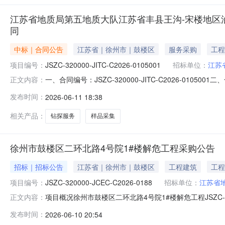
江苏省地质局第五地质大队江苏省丰县王沟-宋楼地区油
同
中标｜合同公告
江苏省｜徐州市｜鼓楼区
服务采购
工程
项目编号：
JSZC-320000-JITC-C2026-0105001
招标单位：
江苏
一、合同编号：JSZC-320000-JITC-C2026-
正文内容：
楼地区油页岩（石盐）普查项目钻探服务合同三、项目编号(或招
发布时间：
2026-06-11 18:38
地质局第五地质大队江苏省丰县王沟-宋楼地区油页岩（
相关产品：
钻探服务
样品采集
徐州市鼓楼区二环北路4号院1#楼解危工程采购公告
招标｜招标公告
江苏省｜徐州市｜鼓楼区
工程建筑
工程
项目编号：
JSZC-320000-JCEC-C2026-0188
招标单位：
江苏省
项目概况徐州市鼓楼区二环北路4号院1#楼解危工程JSZC-320
正文内容：
间）前提交响应文件。一、项目基本情况项目编号：JSZC-3
发布时间：
2026-06-10 20:54
206.000000万元最高限价（如有）：186.83万元