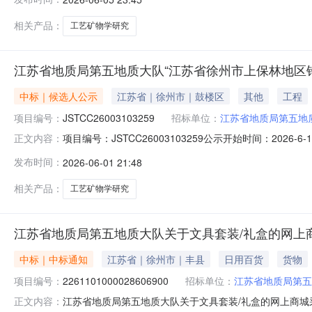
大队地址：徐州市鼓楼区下淀路163号联系人：程强电话：0
相关产品：
工艺矿物学研究
江苏省地质局第五地质大队“江苏省徐州市上保林地区锆
中标｜候选人公示
江苏省｜徐州市｜鼓楼区
其他
工程
项目编号：
JSTCC26003103259
招标单位：
江苏省地质局第五地
项目编号：JSTCC26003103259公示开始时间：20
正文内容：
物学研究项目：1、成交候选人基本情况成交候选人第1名：
发布时间：
2026-06-01 21:48
人第2名：成都理工大学，最终报价：584000.00元，
相关产品：
工艺矿物学研究
江苏省地质局第五地质大队关于文具套装/礼盒的网上
中标｜中标通知
江苏省｜徐州市｜丰县
日用百货
货物
项目编号：
2261101000028606900
招标单位：
江苏省地质局第五
江苏省地质局第五地质大队关于文具套装/礼盒的网上商城采购
正文内容：