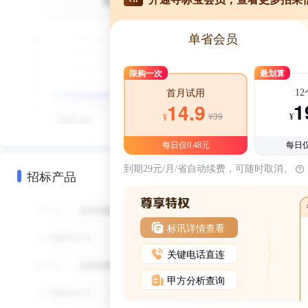
单省会员
限购一次
最划算
1
首月试用
1
14.9
¥39
¥
¥
每日仅0.48元
每日仅
到期29元/月/省自动续费，可随时取消。
招标产品
标讯详情查看
关键电话直连
甲方分析查询