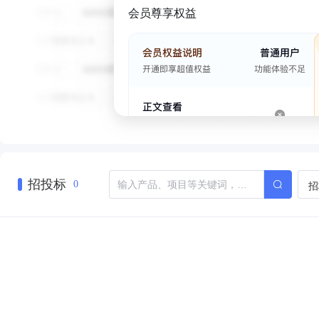
会员尊享权益
招投标
招
0