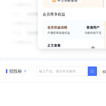
甲方分析查询
会员尊享权益
招投标
招
0