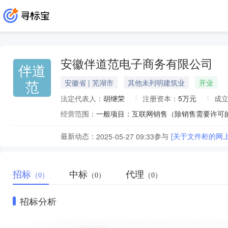
安徽伴道范电子商务有限公司
伴道
范
安徽省 | 芜湖市
其他未列明建筑业
开业
法定代表人：
胡继荣
注册资本：
5万元
成
经营范围：
最新动态：
参与
[关于文件柜的网
2025-05-27 09:33
招标
中标
代理
（0）
（0）
（0）
招标分析