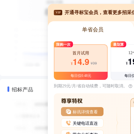
开通寻标宝会员，查看更多招采
VIP
单省会员
限购一次
最划算
1
首月试用
1
14.9
¥39
¥
¥
每日仅0.48元
每日仅
到期29元/月/省自动续费，可随时取消。
招标产品
标讯详情查看
关键电话直连