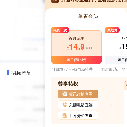
单省会员
限购一次
最划算
1
首月试用
1
14.9
¥39
¥
¥
每日仅0.48元
每日仅
到期29元/月/省自动续费，可随时取消。
招标产品
标讯详情查看
关键电话直连
甲方分析查询