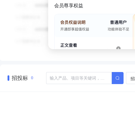
会员尊享权益
招投标
招
0