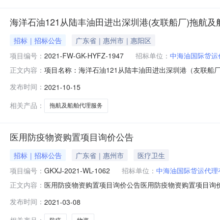
海洋石油121从陆丰油田进出深圳港(友联船厂)拖航
招标｜招标公告
广东省｜惠州市｜惠阳区
项目编号：
2021-FW-GK-HYFZ-1947
招标单位：
中海油国际货运
项目名称：海洋石油121从陆丰油田进出深圳港（友联船厂）拖航
正文内容：
有限公司（招标代理机构）受中海油国际货运代理有限公
发布时间：
2021-10-15
合格投标人对下列项目投标：服务项目名称：海洋石油121
洋石
相关产品：
拖航及船舶代理服务
医用防疫物资购置项目询价公告
招标｜招标公告
广东省｜惠州市
医疗卫生
项目编号：
GKXJ-2021-WL-1062
招标单位：
中海油国际货运代理
医用防疫物资购置项目询价公告医用防疫物资购置项目询价公告信
正文内容：
目标段包信息序标段（包）编号标段（包）名称采办方式1GKX
发布时间：
2021-03-08
期：自合同签订之日起一年。交货地点：惠州、天津地区
州、天