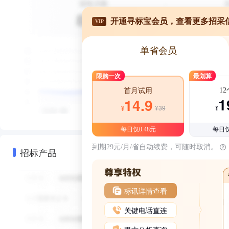
开通寻标宝会员，查看更多招采
VIP
单省会员
限购一次
最划算
1
首月试用
1
14.9
¥39
¥
¥
每日仅0.48元
每日仅
到期29元/月/省自动续费，可随时取消。
招标产品
标讯详情查看
关键电话直连