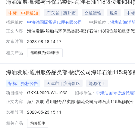
海油发展-船舶与环保品类部-海洋石油118限位船舶租赁代
中标｜中标通知
广东省｜惠州市
交通运输
服务
中标
招标单位：
中海油国际货运代理有限公司
中标单位：
深圳市海洋
海油发展-船舶与环保品类部-海洋石油118限位船舶租赁代
正文内容：
急采购需求审批人采购类别成交供应商数量成交金额（含增值
发布时间：
2023-08-18 14:17
海油国际货运代理有限公司2023年8月18日附件1：附件2
相关产品：
船舶租赁代理服务
海油发展-通用服务品类部-物流公司海洋石油115坞修配
招标｜招标公告
天津市｜滨海新区
能源化工
项目编号：
GKXJ-2023-WL-1962
招标单位：
中海油国际货运代理
海油发展-通用服务品类部-物流公司海洋石油115坞修配件
正文内容：
务-20230523询价公告信息发布日期：2023年05月23
发布时间：
2023-05-23 15:11
际货运代理服务-20230523标段包信息序标段（包）编号标段
相关产品：
坞修配件