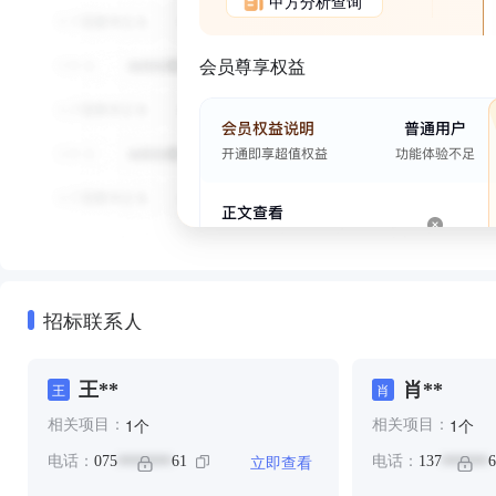
甲方分析查询
会员尊享权益
招标联系人
王**
肖**
王
肖
个
个
1
1
相关项目：
相关项目：
立即查看
电话：
075
61
电话：
137
6
*******
******