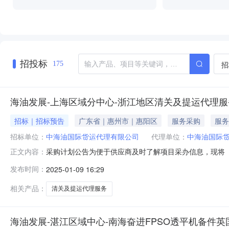
招投标
招
175
海油发展-上海区域分中心-浙江地区清关及提运代理服务采
招标｜招标预告
广东省｜惠州市｜惠阳区
服务采购
服务
招标单位：
中海油国际货运代理有限公司
代理单位：
中海油国际
采购计划公告为便于供应商及时了解项目采办信息，现将（海
正文内容：
名称采购范围与主要技术指标预计发标时间（填写到月）供
发布时间：
2025-01-09 16:29
质要求1.法定代表人（单位负责人）身份证明2.授权委
（1）投标人为企业的，应
相关产品：
清关及提运代理服务
海油发展-湛江区域中心-南海奋进FPSO透平机备件