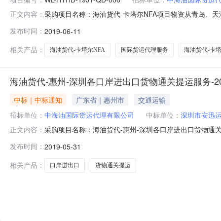
采购项目名称：海油货代-卡塔尔NFA项目物资从青岛、天津空运
正文内容：
有限公司采办方式：询价成交信息：标段（包）编号标段（包）名
发布时间：
2019-06-11
卡塔尔多哈国际货运代理服务-20190328德高国际物流（上海
相关产品：
海油货代-卡塔尔NFA
国际货运代理服务
海油货代-卡塔
海油货代-惠州-深圳各口岸进出口货物通关提运服务-20
中标｜中标通知
广东省｜惠州市
交通运输
招标单位：
中海油国际货运代理有限公司
中标单位：
深圳市安迅
采购项目名称：海油货代-惠州-深圳各口岸进出口货物通关提运服务
正文内容：
询价成交信息：标段（包）编号标段（包）名称成交供应商成交金额(含
发布时间：
2019-05-31
圳市安迅运输实业有限公司CNY49,000.00中海油国际货运
相关产品：
口岸进出口
货物通关提运