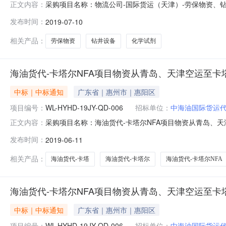
采购项目名称：物流公司-国际货运（天津）-劳保物资、钻井设备
正文内容：
购单位：中海油国际货运代理有限公司采办方式：询价成交信息：
发布时间：
2019-07-10
津）-劳保物资、钻井设备、化学试剂等从天津新港海运至伊拉克代
相关产品：
劳保物资
钻井设备
化学试剂
海油货代-卡塔尔NFA项目物资从青岛、天津空运至卡塔
中标｜中标通知
广东省｜惠州市｜惠阳区
项目编号：
WL-HYHD-19JY-QD-006
招标单位：
中海油国际货运
采购项目名称：海油货代-卡塔尔NFA项目物资从青岛、天津空运
正文内容：
有限公司采办方式：询价成交信息：标段（包）编号标段（包）名
发布时间：
2019-06-11
卡塔尔多哈国际货运代理服务-20190328德高国际物流（上海
相关产品：
海油货代-卡塔
海油货代-卡塔尔
海油货代-卡塔尔NFA
海油货代-卡塔尔NFA项目物资从青岛、天津空运至卡塔尔
中标｜中标通知
广东省｜惠州市｜惠阳区
项目编号：
WL-HYHD-19JY-QD-006
招标单位：
中海油国际货运