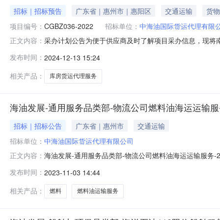
招标｜招标预告
广东省｜惠州市｜惠阳区
交通运输
货物
项目编号：
CGBZ036-2022
招标单位：
中海油国际货运代理有限
采办计划公告为便于供应商及时了解项目采办信息，现将
正文内容：
术指标预计发标时间供应商资质基本要求1南海奋进FPS
发布时间：
2024-12-13 15:24
运（英国机场—香港机场）、3）香港机场换单、提货、
到广东惠州大亚湾库房货运代理服务等。具
相关产品：
库房货运代理服务
海油发展-通用服务品类部-物流公司燃料油海运运输服务-2
招标｜招标公告
广东省｜惠州市
交通运输
招标单位：
中海油国际货运代理有限公司
海油发展-通用服务品类部-物流公司燃料油海运运输服务-
正文内容：
下：序号采办包名称采购范围与主要技术指标预计发标时间
发布时间：
2023-11-03 14:44
(1)供应商须具备水路运输许可证（经营范围：货物运输，
运输服务业绩。提供
相关产品：
燃料
燃料油运输服务