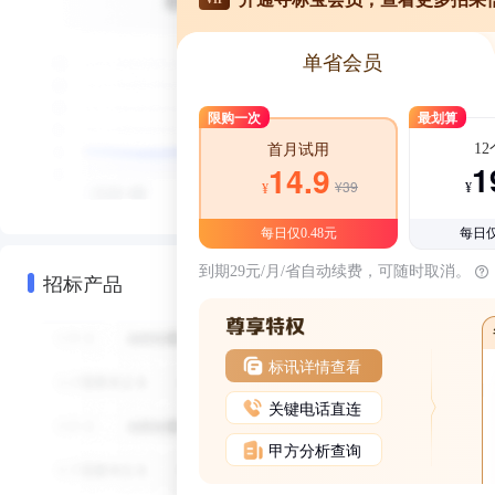
单省会员
限购一次
最划算
1
首月试用
1
14.9
¥39
¥
¥
每日仅0.48元
每日仅
到期29元/月/省自动续费，可随时取消。
招标产品
标讯详情查看
关键电话直连
甲方分析查询