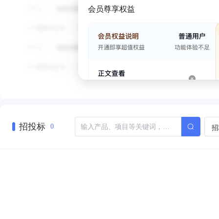
会员尊享权益
招投标
招
0