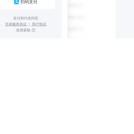
扫码支付
支付则代表同意
交易服务协议
｜
用户协议
发票获取
省份地区
,000市场价:￥7,284,400延时周期:5分钟石家庄市藁城区人民