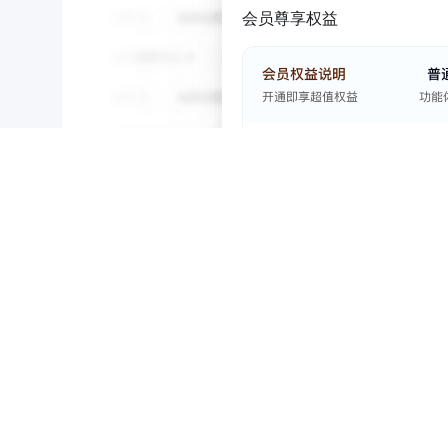
会员尊享权益
NEW
HOT
5折起
招投标
2
河北沃美克蛭石有限公司名下办公楼和厂房
暂时没有搜索结果…
招标｜招标公告
河北省｜石家庄市｜藁城区
招标单位：
河北沃美克蛭石有限公司
变卖价:￥4,660,000加价幅度:￥25,000类型
正文内容：