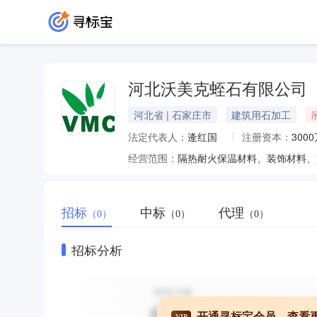
河北沃美克蛭石有限公司
河北省 | 石家庄市
建筑用石加工
法定代表人：
逄红国
注册资本：
300
经营范围：
招标
中标
代理
（0）
（0）
（0）
招标分析
开通寻标宝会员，查看
VIP