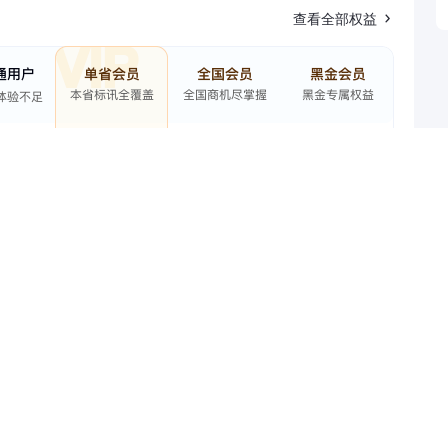
查看全部权益
招标单位
:变卖保证金:￥250,000变卖周期:60天优先购买权人:无变卖预缴款:￥4,660