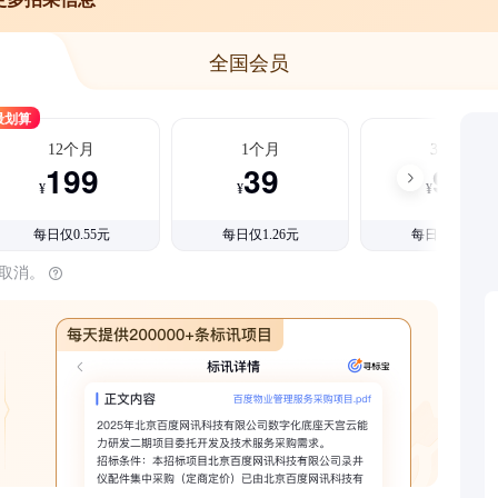
全国会员
最划算
12个月
1个月
3个月
199
39
99
¥
¥
¥
每日仅0.55元
每日仅1.26元
每日仅1.08元
时取消。