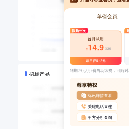
单省会员
限购一次
首月试用
14.9
¥39
¥
每日仅0.48元
到期29元/月/省自动续费，可随
招标产品
标讯详情查看
关键电话直连
甲方分析查询