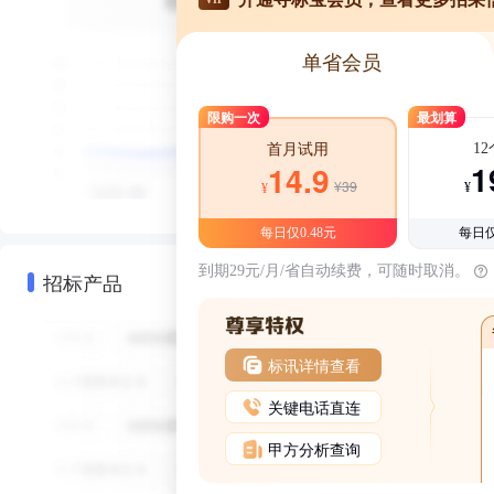
单省会员
限购一次
最划算
1
首月试用
1
14.9
¥39
¥
¥
每日仅0.48元
每日仅
到期29元/月/省自动续费，可随时取消。
招标产品
标讯详情查看
关键电话直连
甲方分析查询