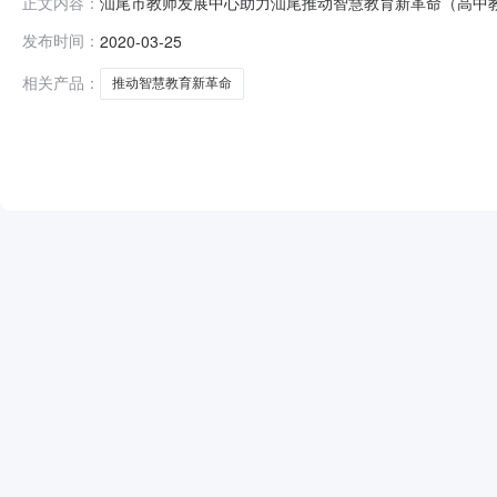
汕尾市教师发展中心助力汕尾推动智慧教育新革命（高中教育资
正文内容：
购项目编号：441500-202001-069010-0003
发布时间：
2020-03-25
尾采阳招标代理有限公司受汕尾市教师发展中心的委托，于20
相关产品：
推动智慧教育新革命