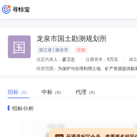
龙泉市国土勘测规划所
国
浙江省 | 丽水市
注销
法定代表人：
廖卫忠
注册资本：
5万元
成
经营范围：
招标
中标
代理
（0）
（0）
（0）
招标分析
开通寻标宝会员，查看更多招采
VIP