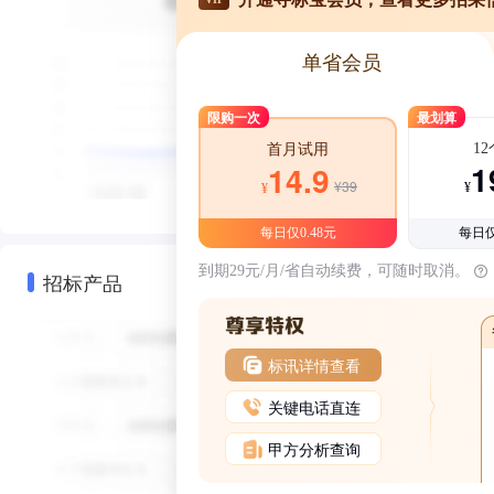
单省会员
限购一次
最划算
1
首月试用
1
14.9
¥39
¥
¥
每日仅0.48元
每日仅
到期29元/月/省自动续费，可随时取消。
招标产品
标讯详情查看
关键电话直连
甲方分析查询