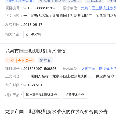
项目编号：
2018053066561126
招标单位：
龙泉市国土勘测规划
一、采购人名称：龙泉市国土勘测规划所二、采购项目名称：关
正文内容：
采购方式：其他-在线询价六、采购公告发布日期：2018-0
发布时间：
2018-08-17
人名称：龙泉市国土勘测规划所地址：浙江省龙泉市中山东路
相关产品：
gnss接收机
龙泉市国土勘测规划所水准仪
中标｜合同公告
浙江省
项目编号：
2018062971509856
招标单位：
龙泉市国土勘测规划
一．采购人名称：龙泉市国土勘测规划所二．供应商名称
正文内容：
号:2018062971509856/2950119464P2018
发布时间：
2018-07-31
求或标的基本概况：详见附件中合同文件六．其它事项：
电话：1395
相关产品：
国土勘测规划所水准仪
拓普康水准仪
龙泉市国土勘测规划所水准仪的在线询价合同公告