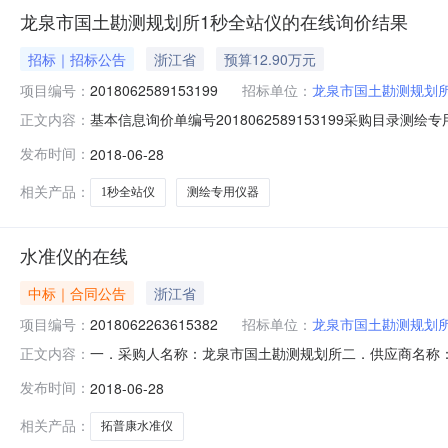
龙泉市国土勘测规划所1秒全站仪的在线询价结果
招标｜招标公告
浙江省
预算12.90万元
项目编号：
2018062589153199
招标单位：
龙泉市国土勘测规划
基本信息询价单编号2018062589153199采购目录测绘专用
正文内容：
划所采购单位联系人超级机构管理员联系方式0578-7128
发布时间：
2018-06-28
低到高排序，以'最低报价'原则推荐出成交供应商，报价相
相关产品：
1秒全站仪
测绘专用仪器
水准仪的在线
中标｜合同公告
浙江省
项目编号：
2018062263615382
招标单位：
龙泉市国土勘测规划
一．采购人名称：龙泉市国土勘测规划所二．供应商名称
正文内容：
号:2018062263615382/2950119464P2018
发布时间：
2018-06-28
求或标的基本概况：详见附件中合同文件六．其它事项：
电话
相关产品：
拓普康水准仪