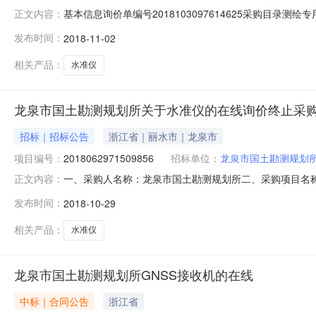
基本信息询价单编号2018103097614625采购目录测绘专用
正文内容：
划所采购单位联系人超级机构管理员联系方式0578-712
发布时间：
2018-11-02
低到高排序，以'最低报价'原则推荐出成交供应商，报价
相关产品：
水准仪
龙泉市国土勘测规划所关于水准仪的在线询价终止采
招标｜招标公告
浙江省｜丽水市｜龙泉市
项目编号：
2018062971509856
招标单位：
龙泉市国土勘测规划
一、采购人名称：龙泉市国土勘测规划所二、采购项目名称：关
正文内容：
方式：其他-在线询价六、采购公告发布日期：2018-0
发布时间：
2018-10-29
称：龙泉市国土勘测规划所地址：浙江省龙泉市中山东路13
3、同级
相关产品：
水准仪
龙泉市国土勘测规划所GNSS接收机的在线
中标｜合同公告
浙江省