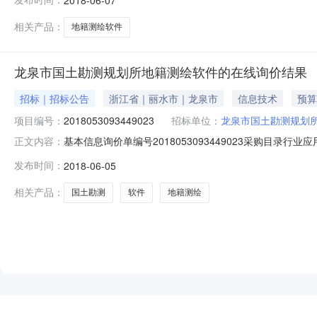
形地籍成图软件CASS10.0套21.680000万元3.
相关产品：
地籍测绘软件
龙泉市国土勘测规划所地籍测绘软件的在线询价结果
招标｜招标公告
浙江省｜丽水市｜龙泉市
信息技术
预算
项目编号：
2018053093449023
招标单位：
龙泉市国土勘测规划
基本信息询价单编号2018053093449023采购目录行业应用
正文内容：
划所采购单位联系人超级机构管理员联系方式0578-712
发布时间：
2018-06-05
低到高排序，以'最低报价'原则推荐出成交供应商，报价相
相关产品：
国土勘测
软件
地籍测绘
NEW
HOT
5折起