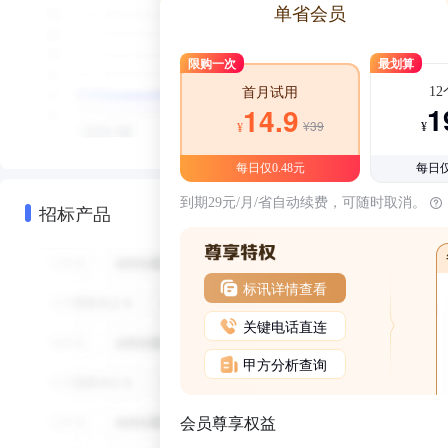
单省会员
限购一次
最划算
1
首月试用
1
14.9
¥39
¥
¥
每日仅0.48元
每日仅
到期29元/月/省自动续费，可随时取消。
招标产品
标讯详情查看
关键电话直连
甲方分析查询
会员尊享权益