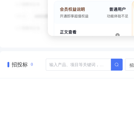
招投标
招
0