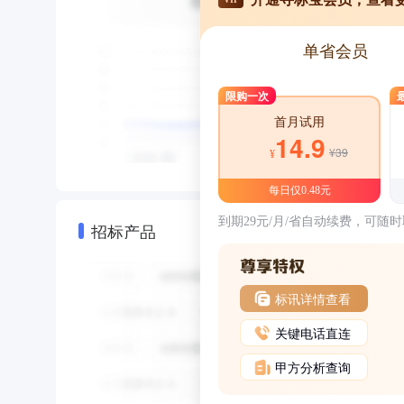
单省会员
限购一次
首月试用
14.9
¥39
¥
每日仅0.48元
到期29元/月/省自动续费，可随
招标产品
标讯详情查看
关键电话直连
甲方分析查询