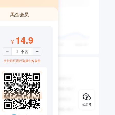
黑金会员
14.9
¥
支付后可进行选择生效省份
公众号