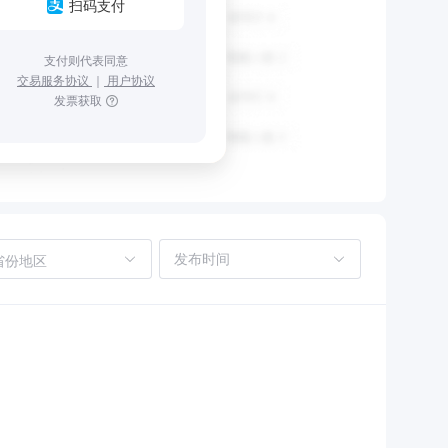
扫码支付
支付则代表同意
交易服务协议
｜
用户协议
发票获取
省份地区