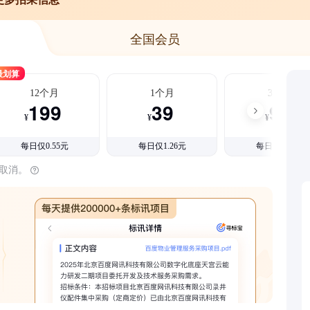
全国会员
最划算
12个月
1个月
3个月
199
39
99
¥
¥
¥
每日仅0.55元
每日仅1.26元
每日仅1.08元
时取消。