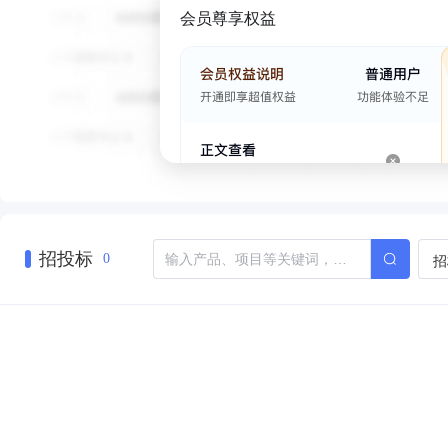
会员尊享权益
招投标
招
0