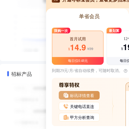
单省会员
限购一次
最划算
1
首月试用
1
14.9
¥39
¥
¥
每日仅0.48元
每日仅
到期29元/月/省自动续费，可随时取消。
招标产品
标讯详情查看
关键电话直连
甲方分析查询