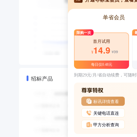
单省会员
限购一次
首月试用
14.9
¥39
¥
每日仅0.48元
到期29元/月/省自动续费，可随
招标产品
标讯详情查看
关键电话直连
甲方分析查询