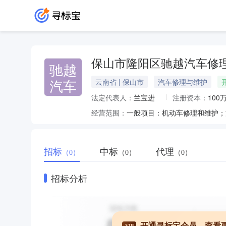
保山市隆阳区驰越汽车修
驰越
汽车
云南省 | 保山市
汽车修理与维护
法定代表人：
兰宝进
注册资本：
100
经营范围：
招标
中标
代理
（0）
（0）
（0）
招标分析
开通寻标宝会员，查看
VIP