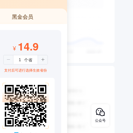
黑金会员
14.9
¥
支付后可进行选择生效省份
公众号