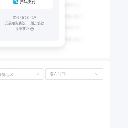
扫码支付
支付则代表同意
交易服务协议
｜
用户协议
发票获取
省份地区