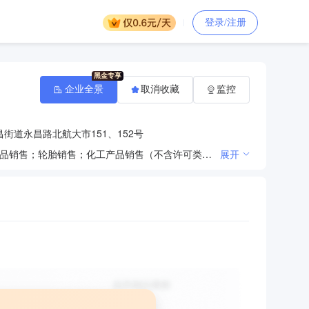
登录/注册
企业全景
取消收藏
监控
街道永昌路北航大市151、152号
一般项目：机动车修理和维护；汽车零配件零售；成品油批发（不含危险化学品）；润滑油销售；电子产品销售；轮胎销售；化工产品销售（不含许可类化工产品）；五金产品零售；机械零件、零部件销售；日用品销售（除依法须经批准的项目外，凭营业执照依法自主开展经营活动）。
展开