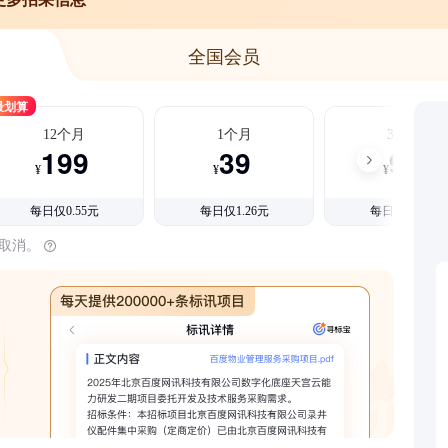
全国会员
最划算
12个月
1个月
3个月
199
39
99
¥
¥
¥
每日仅0.55元
每日仅1.26元
每日仅1.08元
时取消。