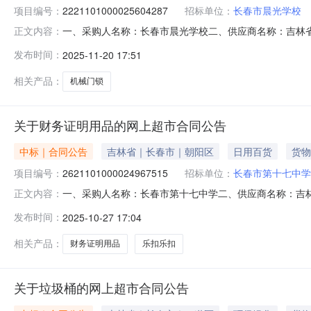
项目编号：
2221101000025604287
招标单位：
长春市晨光学校
一、采购人名称：长春市晨光学校二、供应商名称：吉林省梓渔
正文内容：
同编号：11N42324650820253801六、合同内容：
发布时间：
2025-11-20 17:51
绵拖把28cm2头家用一拖净免手洗佳帮手海绵拖把把5.00
相关产品：
机械门锁
关于财务证明用品的网上超市合同公告
中标｜合同公告
吉林省｜长春市｜朝阳区
日用百货
货物
项目编号：
2621101000024967515
招标单位：
长春市第十七中学
一、采购人名称：长春市第十七中学二、供应商名称：吉林省梓
正文内容：
五、合同编号：11N42320827620255201六、合同
发布时间：
2025-10-27 17:04
透明装订胶片驰翔装订胶片包2.0031623三折聘书奖状
相关产品：
财务证明用品
乐扣乐扣
关于垃圾桶的网上超市合同公告