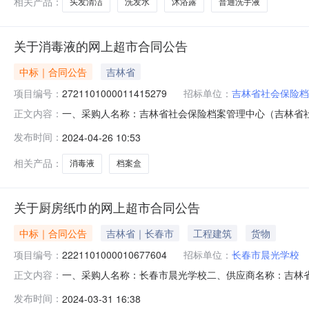
相关产品：
头发清洁
洗发水
沐浴露
普通洗手液
关于消毒液的网上超市合同公告
中标｜合同公告
吉林省
项目编号：
2721101000011415279
招标单位：
吉林省社会保险档
一、采购人名称：吉林省社会保险档案管理中心（吉林省
正文内容：
社会保险计算中心）网上超市项目四、采购项目编号：2721101
发布时间：
2024-04-26 10:53
价(元)1滴露松木消毒液消毒液250ML滴露/Dettol松木消
相关产品：
消毒液
档案盒
关于厨房纸巾的网上超市合同公告
中标｜合同公告
吉林省｜长春市
工程建筑
货物
项目编号：
2221101000010677604
招标单位：
长春市晨光学校
一、采购人名称：长春市晨光学校二、供应商名称：吉林省梓渔
正文内容：
同编号：11N4232465082024802六、合同内容：序
发布时间：
2024-03-31 16:38
隆马桶刷538套20.0091803华日水桶水桶华日水桶个30.001