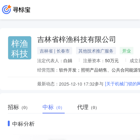
吉林省梓渔科技有限公司
梓渔
科技
吉林省 | 长春市
其他技术推广服务
开业
法定代表人：
白娟
注册资本：
50万元
成立
经营范围：
最新动态：
参与
[关于机械门锁的
2025-12-10 17:32
招标
中标
代理
（0）
（0）
（0）
中标分析