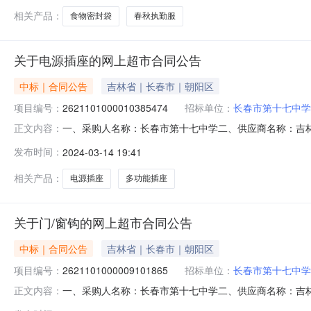
相关产品：
食物密封袋
春秋执勤服
关于电源插座的网上超市合同公告
中标｜合同公告
吉林省｜长春市｜朝阳区
项目编号：
2621101000010385474
招标单位：
长春市第十七中学
一、采购人名称：长春市第十七中学二、供应商名称：吉林省梓
正文内容：
五、合同编号：11N4232082762024601六、合同内容：
发布时间：
2024-03-14 19:41
镜家逸家逸穿衣镜面5.0023011503芭贝恋依落地晾衣架
相关产品：
电源插座
多功能插座
关于门/窗钩的网上超市合同公告
中标｜合同公告
吉林省｜长春市｜朝阳区
项目编号：
2621101000009101865
招标单位：
长春市第十七中学
一、采购人名称：长春市第十七中学二、供应商名称：吉林省梓
正文内容：
五、合同编号：11N423208276202311403六、合