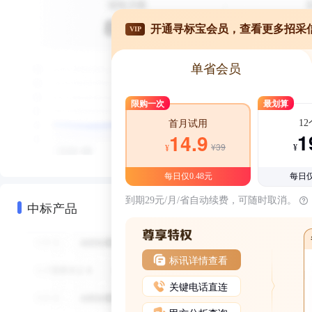
开通寻标宝会员，查看更多招采
VIP
单省会员
限购一次
最划算
1
首月试用
1
14.9
¥39
¥
¥
每日仅0.48元
每日仅
到期29元/月/省自动续费，可随时取消。
中标产品
标讯详情查看
关键电话直连