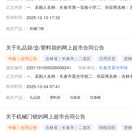
一、采购人名称：长春市第一实验小学二、供应商名称：
正文内容：
2821101000026336299五、合同编号：11N423
发布时间：
2025-12-10 17:32
条锁把10.0043430服务要求或标的基本概况：七、其
阳区
相关产品：
机械门锁
关于礼品袋/盒/塑料袋的网上超市合同公告
中标｜合同公告
吉林省｜长春市｜二道区
日用百货
货物
项目编号：
2221101000026006241
招标单位：
长春市晨光学校
一、采购人名称：长春市晨光学校二、供应商名称：吉林省梓渔
正文内容：
同编号：11N42324650820255001六、合同内容：
发布时间：
2025-12-04 07:41
餐厅纸巾10*10雪亮/XueLiang餐厅纸巾件1.00115
相关产品：
礼品袋
塑料袋
垃圾袋
垃圾桶
关于机械门锁的网上超市合同公告
中标｜合同公告
吉林省｜长春市｜二道区
弱电安防
货物