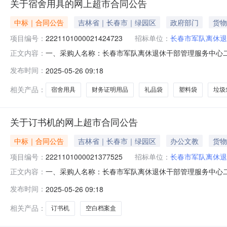
关于宿舍用具的网上超市合同公告
中标｜合同公告
吉林省｜长春市｜绿园区
政府部门
货物
项目编号：
2221101000021424723
招标单位：
长春市军队离休退
一、采购人名称：长春市军队离休退休干部管理服务中心
正文内容：
购项目编号：2221101000021424723五、合同编号
发布时间：
2025-05-26 09:18
翰阳HY-952218件1.0027272太阳花YG-120B暖风机/
相关产品：
宿舍用具
财务证明用品
礼品袋
塑料袋
垃圾
关于订书机的网上超市合同公告
中标｜合同公告
吉林省｜长春市｜绿园区
办公文教
货物
项目编号：
2221101000021377525
招标单位：
长春市军队离休退
一、采购人名称：长春市军队离休退休干部管理服务中心
正文内容：
购项目编号：2221101000021377525五、合同编号：1
发布时间：
2025-05-26 09:18
具起钉器盒装ABS91635晨光/M&GABS91639个3.00515
相关产品：
订书机
空白档案盒