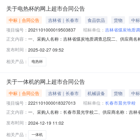
关于电热杯的网上超市合同公告
中标｜合同公告
吉林省｜长春市
食品饮品
货物
中标
项目编号：
2021101000019503837
招标单位：
吉林省煤炭地质调
一、采购人名称：吉林省煤炭地质调查总院二、供应商名
正文内容：
2021101000019503837五、合同编号：11N1222
发布时间：
2025-02-27 09:52
24.001493576服务要求或标的基本概况：七、其它事
相关产品：
电热杯
关于一体机的网上超市合同公告
中标｜合同公告
吉林省｜长春市
机械设备
货物
中标
项目编号：
2221101000018327013
招标单位：
长春市晨光学校
一、采购人名称：长春市晨光学校二、供应商名称：吉林省梓渔
正文内容：
同编号：11N4232465082024109003六、合同内
发布时间：
2024-12-19 11:02
商务办公电脑13代标压i7-13620H内置摄像头音响Wifi官方联
相关产品：
一体机