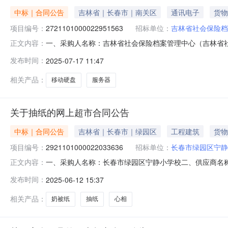
中标｜合同公告
吉林省｜长春市｜南关区
通讯电子
货物
项目编号：
2721101000022951563
招标单位：
吉林省社会保险档
一、采购人名称：吉林省社会保险档案管理中心（吉林省
正文内容：
社会保险计算中心）网上超市项目四、采购项目编号：2721101
发布时间：
2025-07-17 11:47
价(元)1希捷ST16000NM000J移动硬盘希捷（SEAGATE
相关产品：
移动硬盘
服务器
关于抽纸的网上超市合同公告
中标｜合同公告
吉林省｜长春市｜绿园区
工程建筑
货物
项目编号：
2921101000022033636
招标单位：
长春市绿园区宁静
一、采购人名称：长春市绿园区宁静小学校二、供应商名
正文内容：
2921101000022033636五、合同编号：11N423
发布时间：
2025-06-12 15:37
100抽*4包乳霜柔软纸巾宝宝母婴可用心相印/MindActU
相关产品：
奶被纸
抽纸
心相