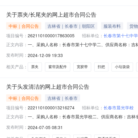
关于票夹/长尾夹的网上超市合同公告
中标｜合同公告
吉林省｜长春市｜朝阳区
服装布料
货物
项目编号：
2621101000017863005
招标单位：
长春市第十七中学
一、采购人名称：长春市第十七中学二、供应商名称：吉林省梓
正文内容：
五、合同编号：11N4232082762024114002六、合同
发布时间：
2024-12-09 19:33
尚S30538窗帘杆固定器致尚S30538个10.00111103致尚6
相关产品：
票夹
窗帘及配件
宽胶带
扫把
小垃圾袋
关于头发清洁的网上超市合同公告
中标｜合同公告
吉林省｜长春市
项目编号：
2221101000013216274
招标单位：
长春市晨光学校
一、采购人名称：长春市晨光学校二、供应商名称：吉林省梓渔
正文内容：
同编号：11N42324650820243801六、合同内容：序
发布时间：
2024-07-05 08:31
备瑜伽砖奥芬堡瑜伽砖300G个20.0091803智汇呼啦圈7