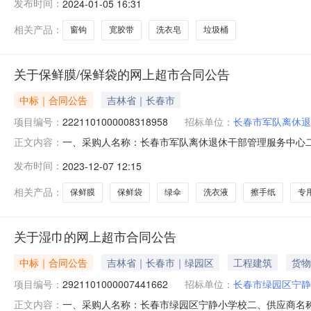
发布时间：
2024-01-05 16:31
号个100.000.6603创易CY1234宽胶带创易CY1234卷3
相关产品：
窗钩
宽胶带
洗衣皂
垃圾桶
关于保鲜膜/保鲜袋的网上超市合同公告
中标｜合同公告
吉林省｜长春市
项目编号：
2221101000008318958
招标单位：
长春市军队离休退
一、采购人名称：长春市军队离休退休干部管理服务中心
正文内容：
购项目编号：2221101000008318958五、合同编号：1
发布时间：
2023-12-07 12:15
京惠思创JH8009卷20.00153002绿伞500g油污清洁剂套
相关产品：
保鲜膜
保鲜袋
绿伞
洗衣液
擦手纸
专
关于湿巾的网上超市合同公告
中标｜合同公告
吉林省｜长春市｜绿园区
工程建筑
货物
项目编号：
2921101000007441662
招标单位：
长春市绿园区宁静
一、采购人名称：长春市绿园区宁静小学校二、供应商名
正文内容：