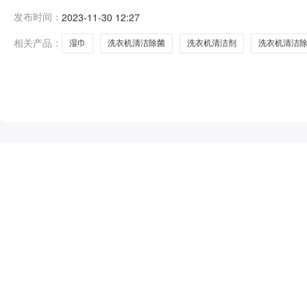
2921101000007441662五、合同编号：11N423
发布时间：
2023-11-30 12:27
106.0013.481428.882维达3层130抽*6包抽纸维达/V
相关产品：
湿巾
洗衣机清洁除菌
洗衣机清洁剂
洗衣机清洁
NEW
HOT
5折起
暂时没有搜索结果…