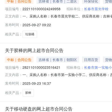
中标｜合同公告
吉林省｜长春市｜二道区
环保绿化
货物
项目编号：
2221101000024249958
招标单位：
长春市晨光学校
一、采购人名称：长春市晨光学校二、供应商名称：吉林省梓渔
正文内容：
同编号：11N42324650820252401六、合同内容
发布时间：
2025-09-27 09:22
不带排水管五月花/MAYFLOWERYZ-GB162个5.0020100
相关产品：
垃圾桶
关于胶棒的网上超市合同公告
中标｜合同公告
吉林省｜长春市｜朝阳区
日用百货
货物
项目编号：
2821101000023516421
招标单位：
长春市第一实验小
一、采购人名称：长春市第一实验小学二、供应商名称：
正文内容：
2821101000023516421五、合同编号：11N42320
发布时间：
2025-09-23 16:37
30.0041202递乐红领巾1.2米红领巾1.2米递乐红领巾1.2米条
相关产品：
胶棒
关于移动硬盘的网上超市合同公告