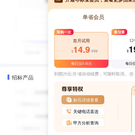
单省会员
限购一次
最划算
1
首月试用
1
14.9
¥39
¥
¥
每日仅0.48元
每日仅
到期29元/月/省自动续费，可随时取消。
招标产品
标讯详情查看
关键电话直连
甲方分析查询