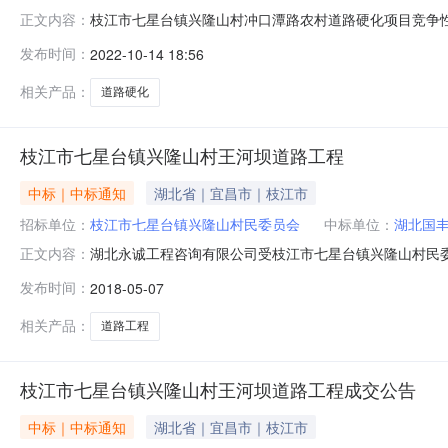
枝江市七星台镇兴隆山村冲口潭路农村道路硬化项目竞争
正文内容：
有限公司获取采购文件，并于2022年10月25日14时30
发布时间：
2022-10-14 18:56
冲口潭路农村道路硬化项目3、采购方式：竞争性磋商4、预算金
项
相关产品：
道路硬化
枝江市七星台镇兴隆山村王河坝道路工程
中标｜中标通知
湖北省｜宜昌市｜枝江市
招标单位：
枝江市七星台镇兴隆山村民委员会
中标单位：
湖北国
湖北永诚工程咨询有限公司受枝江市七星台镇兴隆山村民委
正文内容：
如下：一、项目名称：枝江市七星台镇兴隆山村王河坝道路工
发布时间：
2018-05-07
米，厚0.18米。（详见施工工程量清单）。四、公告发布媒
枝江市七星
相关产品：
道路工程
枝江市七星台镇兴隆山村王河坝道路工程成交公告
中标｜中标通知
湖北省｜宜昌市｜枝江市