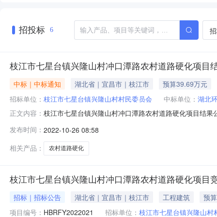
招投标
招
6
枝江市七星台镇兴隆山村冲口潭路农村道路硬化项目
中标｜中标通知
湖北省｜宜昌市｜枝江市
预算39.69万元
招标单位：
枝江市七星台镇兴隆山村村民委员会
中标单位：
湖北
枝江市七星台镇兴隆山村冲口潭路农村道路硬化项目结果公
正文内容：
兴隆山村冲口潭路农村道路硬化项目采用竞争性磋商方式
发布时间：
2022-10-26 08:58
396861.35元三、采购需求：详见工程量清单。四、磋
务中心3楼会议室磋商小组：
相关产品：
农村道路硬化
枝江市七星台镇兴隆山村冲口潭路农村道路硬化项目
招标｜招标公告
湖北省｜宜昌市｜枝江市
工程建筑
预算
项目编号：
HBRFY2022021
招标单位：
枝江市七星台镇兴隆山村