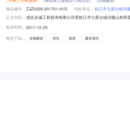
项目编号：
ZJZ0339-201701-01G
招标单位：
枝江市七星台镇兴
湖北永诚工程咨询有限公司受枝江市七星台镇兴隆山村民委
正文内容：
就谈判结果公告如下：一、项目名称：枝江市七星台镇兴隆山村蔬
发布时间：
2017-12-25
项目为七星台镇兴隆山村蔬菜设施建设及绿化建设，主要内容包
发
相关产品：
设施建设
绿化
蔬菜
建设项目
NEW
HOT
5折起