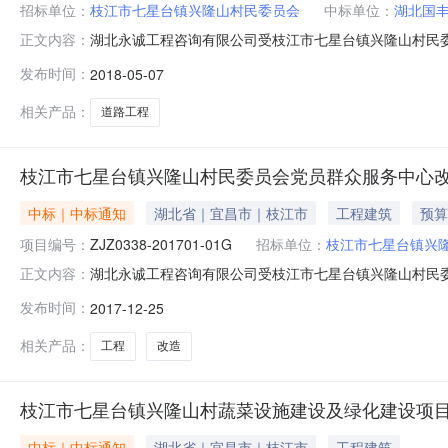
招标单位：
枝江市七星台镇兴隆山村民委员会
中标单位：
湖北国
湖北永诚工程咨询有限公司受枝江市七星台镇兴隆山村民委
正文内容：
如下：一、项目名称：枝江市七星台镇兴隆山村王河坝道路工
发布时间：
2018-05-07
米，厚0.18米。（详见施工工程量清单）。四、公告发布媒
枝江市七星
相关产品：
道路工程
枝江市七星台镇兴隆山村民委员会党员群众服务中心
中标｜中标通知
湖北省｜宜昌市｜枝江市
工程建筑
预算
项目编号：
ZJZ0338-201701-01G
招标单位：
枝江市七星台镇兴
湖北永诚工程咨询有限公司受枝江市七星台镇兴隆山村民委
正文内容：
购，现就谈判结果公告如下：一、项目名称：枝江市七星台镇兴隆
发布时间：
2017-12-25
采购内容：本项目为七星台镇兴隆山村民委员会党员群众
江市公共资源交易
相关产品：
工程
改造
枝江市七星台镇兴隆山村蔬菜设施建设及绿化建设项
中标｜中标通知
湖北省｜宜昌市｜枝江市
工程建筑