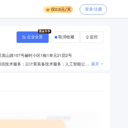
登录/注册
企业全景
取消收藏
监控
嵩山路107号赫时小区1栋1单元21层2号
一般项目：技术服务、技术开发、技术咨询、技术交流、技术转让、技术推广；信息技术咨询服务；5G通信技术服务；云计算装备技术服务；人工智能公共服务平台技术咨询服务；信息安全设备销售；互联网设备销售；销售代理；试验机销售；商务代理代办服务；软件销售；互联网数据服务；工业互联网数据服务；与农业生产经营有关的技术、信息、设施建设运营等服务；软件开发；计算机软硬件及辅助设备零售；可穿戴智能设备销售；海洋能系统与设备销售；电子产品销售；物联网设备销售；网络设备销售；智能无人飞行器销售；数字视频监控系统销售；商用密码产品销售；信息系统运行维护服务；光通信设备销售；数据处理和存储支持服务；卫星遥感应用系统集成；地理遥感信息服务；电线、电缆经营；建筑装饰材料销售；机械电气设备销售；建筑工程机械与设备租赁；大数据服务；数据处理服务；终端测试设备销售；电子测量仪器销售；办公服务；环境应急技术装备销售；技术玻璃制品销售；区块链技术相关软件和服务；网络技术服务；物联网技术服务；卫星技术综合应用系统集成；会议及展览服务；安全技术防范系统设计施工服务；污水处理及其再生利用；水质污染物监测及检测仪器仪表销售；泵及真空设备销售；气体、液体分离及纯净设备销售；环境保护监测；水环境污染防治服务；农业面源和重金属污染防治技术服务；农业专业及辅助性活动；非金属矿及制品销售；物联网应用服务；环保咨询服务；资源循环利用服务技术咨询；生态环境监测及检测仪器仪表销售；环境监测专用仪器仪表销售；照明器具销售；半导体照明器件销售；移动通信设备销售；交通及公共管理用标牌销售；城乡市容管理；电子专用材料销售。
展开