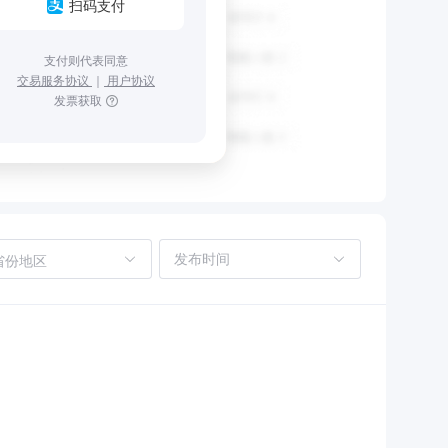
扫码支付
支付则代表同意
交易服务协议
｜
用户协议
发票获取
省份地区