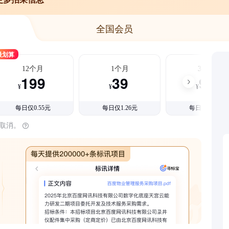
全国会员
最划算
12个月
1个月
3个月
199
39
99
¥
¥
¥
每日仅0.55元
每日仅1.26元
每日仅1.08元
时取消。