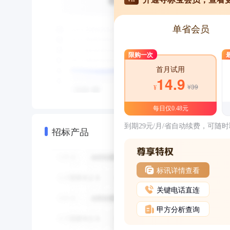
单省会员
限购一次
首月试用
14.9
¥39
¥
每日仅0.48元
到期29元/月/省自动续费，可随
招标产品
标讯详情查看
关键电话直连
甲方分析查询