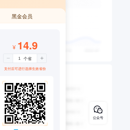
黑金会员
14.9
¥
支付后可进行选择生效省份
公众号