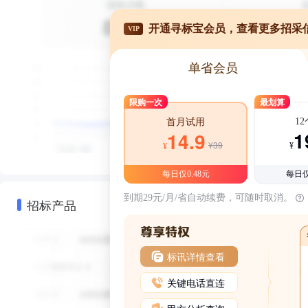
开通寻标宝会员，查看更多招采
VIP
单省会员
限购一次
最划算
1
首月试用
1
14.9
¥39
¥
¥
每日仅0.48元
每日仅
到期29元/月/省自动续费，可随时取消。
招标产品
标讯详情查看
关键电话直连