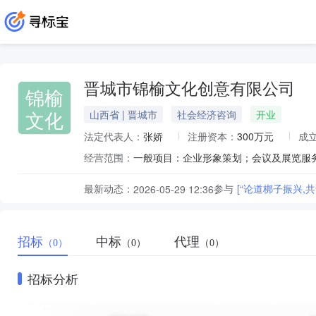
晋城市锦榆文化创意有限公司
锦榆
文化
山西省 | 晋城市
社会经济咨询
开业
法定代表人：
张娇
注册资本：
300万元
成
经营范围：
最新动态：
参与
[“论道梆子振兴
2026-05-29 12:36
招标
中标
代理
（0）
（0）
（0）
招标分析