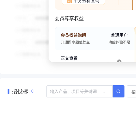
甲方分析查询
会员尊享权益
招投标
招
0