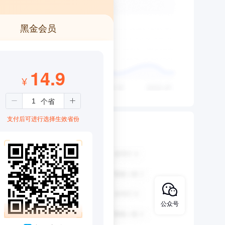
黑金会员
14.9
¥
支付后可进行选择生效省份
公众号