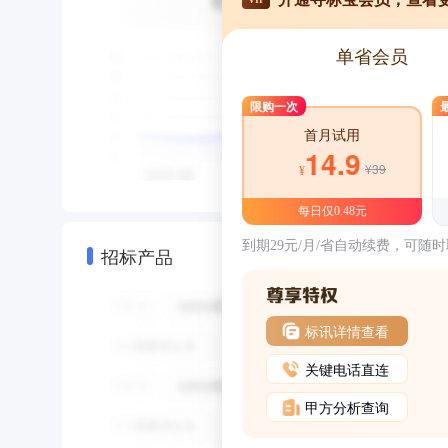
单省会员
限购一次
首月试用
14.9
¥39
¥
每日仅0.48元
到期29元/月/省自动续费，可随
招标产品
标讯详情查看
关键电话直连
甲方分析查询