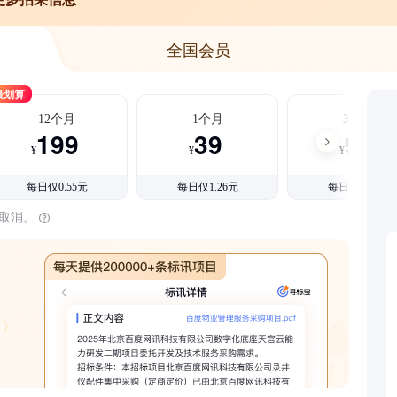
全国会员
最划算
12个月
1个月
3个月
199
39
99
¥
¥
¥
每日仅0.55元
每日仅1.26元
每日仅1.08元
时取消。