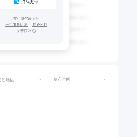
扫码支付
支付则代表同意
交易服务协议
｜
用户协议
发票获取
省份地区