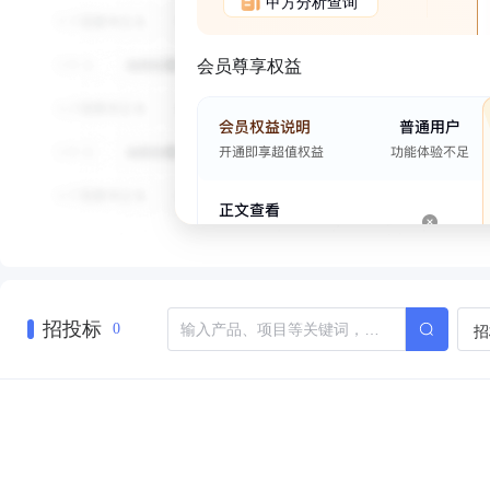
甲方分析查询
会员尊享权益
招投标
招
0