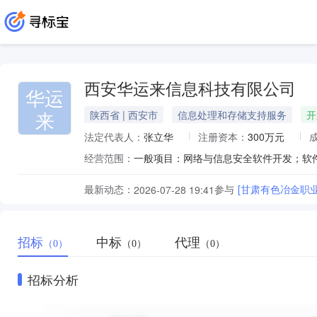
西安华运来信息科技有限公司
华运
来
陕西省 | 西安市
信息处理和存储支持服务
开
法定代表人：
张立华
注册资本：
300万元
经营范围：
最新动态：
参与
[甘肃有色冶金职
2026-07-28 19:41
招标
中标
代理
（0）
（0）
（0）
招标分析