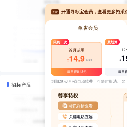
开通寻标宝会员，查看更多招采
VIP
单省会员
限购一次
最划算
1
首月试用
1
14.9
¥39
¥
¥
每日仅0.48元
每日仅
到期29元/月/省自动续费，可随时取消。
招标产品
标讯详情查看
关键电话直连