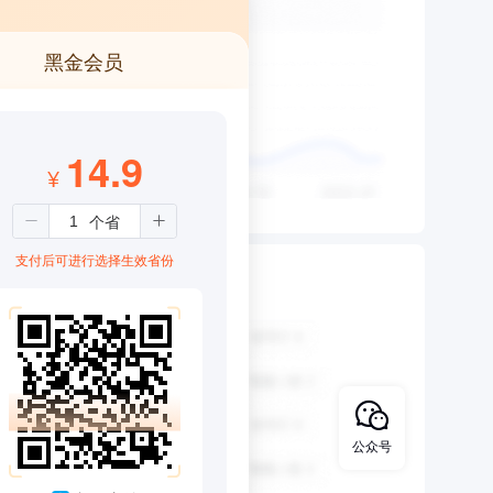
黑金会员
14.9
¥
支付后可进行选择生效省份
公众号