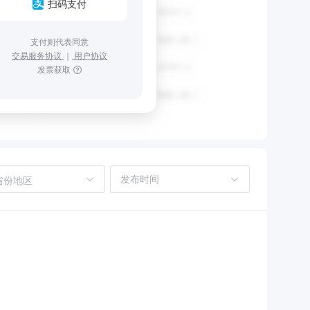
扫码支付
支付则代表同意
交易服务协议
｜
用户协议
发票获取
省份地区