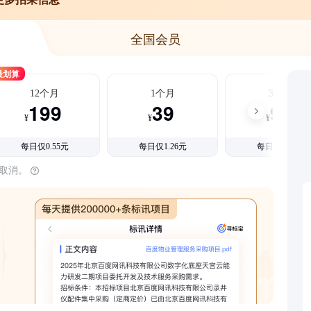
全国会员
最划算
12个月
1个月
3个月
199
39
99
¥
¥
¥
每日仅0.55元
每日仅1.26元
每日仅1.08元
时取消。