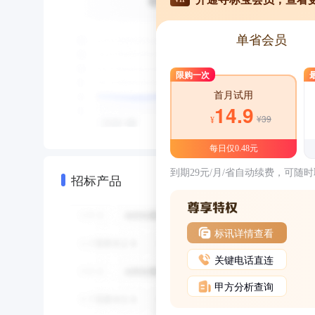
单省会员
限购一次
首月试用
14.9
¥39
¥
每日仅0.48元
到期29元/月/省自动续费，可随
招标产品
标讯详情查看
关键电话直连
甲方分析查询