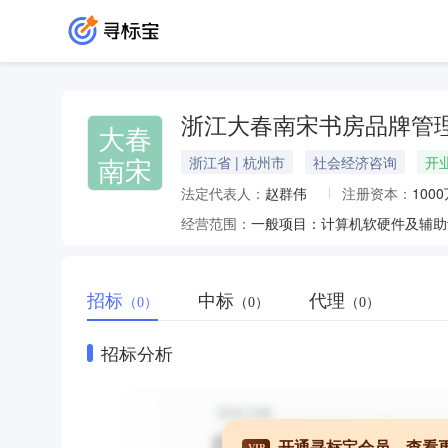
浙江大春南宋书房品牌管
大春
南宋
浙江省 | 杭州市
社会经济咨询
开
法定代表人：
赵群伟
注册资本：
100
经营范围：
招标
中标
代理
（0）
（0）
（0）
招标分析
开通寻标宝会员，查看
VIP