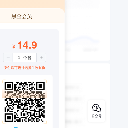
黑金会员
14.9
¥
支付后可进行选择生效省份
公众号