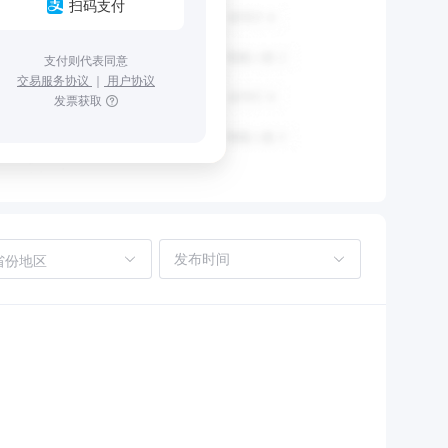
扫码支付
支付则代表同意
交易服务协议
｜
用户协议
发票获取
省份地区