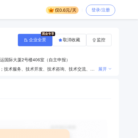
登录/注册
企业全景
取消收藏
监控
运国际大厦2号楼406室（自主申报）
一般项目：计算机软硬件及辅助设备批发；计算机软硬件及辅助设备零售；通信设备销售；电子产品销售；技术服务、技术开发、技术咨询、技术交流、技术转让、技术推广；软件开发；信息技术咨询服务；教育咨询服务（不含涉许可审批的教育培训活动）；会议及展览服务；广告制作；广告设计、代理；广告发布；图文设计制作；家用电器销售；五金产品零售；五金产品批发；家具销售；建筑装饰材料销售；仓储设备租赁服务；信息咨询服务（不含许可类信息咨询服务）；票务代理服务；宠物服务（不含动物诊疗）；摄像及视频制作服务；摄影扩印服务；组织文化艺术交流活动（除依法须经批准的项目外，凭营业执照依法自主开展经营活动）。许可项目：出版物批发；出版物零售；中小学教科书发行；出版物互联网销售；第一类增值电信业务；第二类增值电信业务；游艺娱乐活动；建设工程设计（依法须经批准的项目，经相关部门批准后方可开展经营活动，具体经营项目以审批结果为准）。
展开