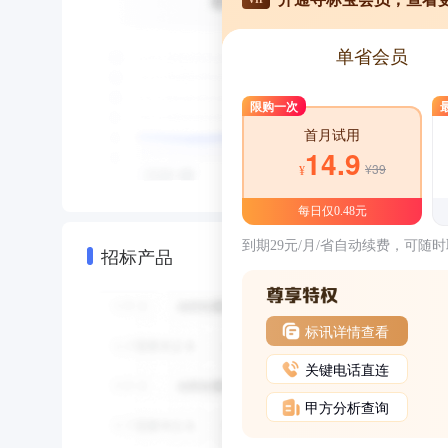
单省会员
限购一次
首月试用
14.9
¥39
¥
每日仅0.48元
到期29元/月/省自动续费，可随
招标产品
标讯详情查看
关键电话直连
甲方分析查询