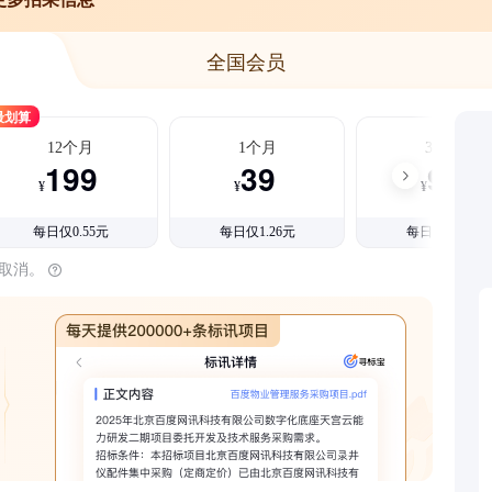
全国会员
最划算
12个月
1个月
3个月
199
39
99
¥
¥
¥
每日仅0.55元
每日仅1.26元
每日仅1.08元
时取消。