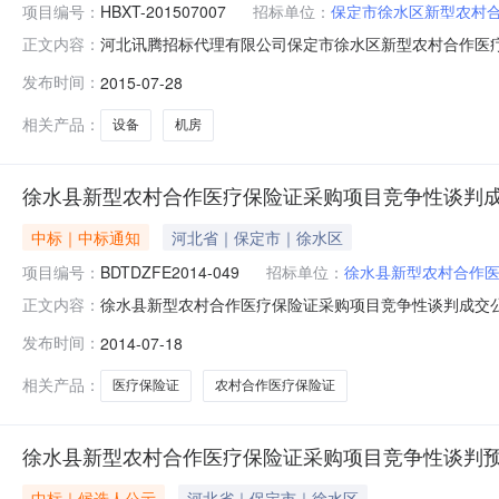
项目编号：
HBXT-201507007
招标单位：
保定市徐水区新型农村
河北讯腾招标代理有限公司保定市徐水区新型农村合作医
正文内容：
保定市徐水区新型农村合作医疗管理中心机房设备采购项目采
发布时间：
2015-07-28
东路29号采购人联系方式：胡悦德0312-8688966
3018869
相关产品：
设备
机房
徐水县新型农村合作医疗保险证采购项目竞争性谈判
中标｜中标通知
河北省｜保定市｜徐水区
项目编号：
BDTDZFE2014-049
招标单位：
徐水县新型农村合作
徐水县新型农村合作医疗保险证采购项目竞争性谈判成交公告
正文内容：
医疗管理中心采购人联系人：赵主任联系方式：0312-8
发布时间：
2014-07-18
理机构联系方式：电话0312-5955911传真0312-59
相关产品：
医疗保险证
农村合作医疗保险证
徐水县新型农村合作医疗保险证采购项目竞争性谈判
中标｜候选人公示
河北省｜保定市｜徐水区