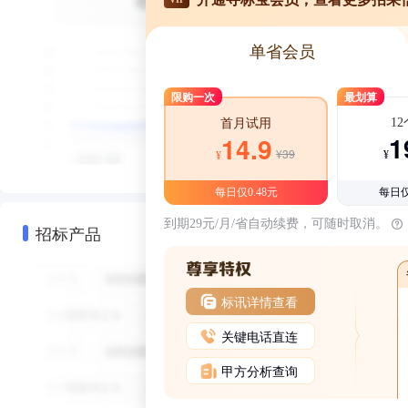
单省会员
限购一次
最划算
1
首月试用
1
14.9
¥39
¥
¥
每日仅0.48元
每日仅
到期29元/月/省自动续费，可随时取消。
招标产品
标讯详情查看
关键电话直连
甲方分析查询